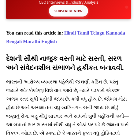
CEO Interviews & Industry Analysis
SUBSCRIBE NOW
You can read this article in:
Hindi
Tamil
Telugu
Kannada
Bengali
Marathi
English
દેશની સૌથી નાજુક વસ્તી માટે સસ્તી, સરળ
અને સંવેદનશીલ સંભાળને હકીકત બનાવવી.
ભારતની આરોગ્ય વ્યવસ્થા પહેલેથી જ ઘણી કઠિન છે, પરંતુ
જ્યારે ઓન્કોલોજી વિશે વાત આવે છે, ત્યારે પડકારો એકदम
અલગ સ્તર સુધી પહોંચી જાય છે. કમી વધુ હોય છે, જોખમ મોટાં
હોય છે અને અસમાનતા વધુ વ્યક્તિગત બની જાય છે. મોડું
જણાતું રોગ, બહુ મોંઘું સારવાર અને સાધનો સુધી પહોંચની કમી—
આ બધાનો ભાર ભારતમાં સૌથી વધુ તે લોકો પર પડે છે જેમના પાસે
વિકલ્પ ઓછા છે. એ સ્પષ્ટ છે કે ભારતને ફક્ત વધુ હોસ્પિટલો