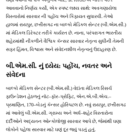
આવવાનો નિર્ણય કર્યો, એક સ્પષ્ટ લક્ષ્ય સાથે: અવગણાયેલા
વિસ્તારોમાં સારવાર ની પહોંચ અને કિફાયત સુધારવી. તેઓ
હાલમાં રાયપુર, છત્તીસગઢ ના બાલ્કો મેડિકલ સેન્ટર (બી.એમ.સી.)
માં મેડિકલ ડિરેક્ટર તરીકે કાર્યરત છે. નાના, પરંપરાગત ભારતીય
શહેરમાંથી નીકળીને વૈશ્વિક કૅન્સર સારવાર નેતૃત્વ સુધીની તેમની
સફર હિંમત, વિશ્વાસ અને સંવેદનશીલ નેતૃત્વનું ઉદાહરણ છે.
બી.એમ.સી. નું ધ્યેય: પહોંચ, નવતર અને
સંવેદના
બાલ્કો મેડિકલ સેન્ટર (બી.એમ.સી.) વેદાંતા મેડિકલ રિસર્ચ
ફાઉન્ડેશન હેઠળનું નૉટ–ફૉર–પ્રોફિટ, એન.એ.બી.એચ.–
પ્રમાણિત, 170–બેડનું કૅન્સર હોસ્પિટલ છે. નવું રાયપુર, છત્તીસગઢ
માં આવેલું બી.એમ.સી. ગ્રામ્ય અને અર્ધ–શહેર વિસ્તારોના
દર્દીઓને અદ્યતન ઓન્કોલોજી સારવાર આપે છે, જેમાંથી ઘણા
લોકોને પહેલા સારવાર માટે ઘણું દૂર જવું પડતું હતું.