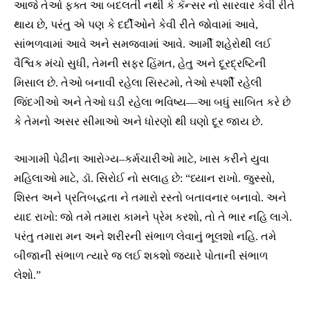
આજે તેઓ ફક્ત આ બદલતી નથી કે કૅન્સર નો સારવાર કેવી રીતે
થાય છે, પરંતુ એ પણ કે દર્દીઓને કેવી રીતે જોવામાં આવે,
સાંભળવામાં આવે અને સમજવામાં આવે. આર્મી શહેરોથી લઈ
વૈશ્વિક મંચો સુધી, તેમની સફર હિંમત, હેતુ અને દૂરદ્રષ્ટિની
મિસાલ છે. તેઓ બનાવી રહેલા સિસ્ટમો, તેઓ સ્પર્શી રહેલી
જિંદગીઓ અને તેઓ ઘડી રહેલા ભવિષ્ય—આ બધું સાબિત કરે છે
કે તેમનો અસર સીમાઓ અને ધોરણો થી ઘણો દૂર જાય છે.
આગામી પેઢીના આરોગ્ય–કર્મચારીઓ માટે, ખાસ કરીને યુવા
મહિલાઓ માટે, ડૉ. સિરોઈ નો સલાહ છે: “ધ્યાન રાખો. જુસ્સો,
શિસ્ત અને પ્રતિબદ્ધતા ને તમારો રસ્તો બતાવનાર બનાવો. અને
યાદ રાખો: જો તમે તમારા કામને પ્રેમ કરશો, તો તે ભાર નહિ લાગે.
પરંતુ તમારા મન અને શરીરની સંભાળ લેવાનું ભૂલશો નહિ. તમે
બીજાની સંભાળ ત્યારે જ લઈ શકશો જ્યારે પોતાની સંભાળ
લેશો.”