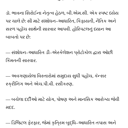
ડૉ. ભાવના સિરોઈના નેતૃત્વ હેઠળ, બી.એમ.સી. એક સ્પષ્ટ ધ્યેય
પર ચાલે છે: સૌ માટે સંશોધન–આધારિત, કિફાયતી, નૈતિક અને
સરળ પહોંચ સાથેની સારવાર આપવી. હોસ્પિટલનું ધ્યાન આ
બાબતો પર છે:
— સંશોધન–આધારિત ડી–એસ્કેલેશન પ્રોટોકોલ દ્વારા ઓછી
કિંમતની સારવાર.
— અવગણાયેલા વિસ્તારોમાં સમુદાય સુધી પહોંચ, કૅન્સર
સ્ક્રીનિંગ અને એચ.પી.વી. રસીકરણ.
— બચેલા દર્દીઓ માટે યોગ, પોષણ અને માનસિક આરોગ્ય જેવી
મદદ.
— ડિજિટલ ફેરફાર, જેમાં કૃત્રિમ બુદ્ધિ–આધારિત તપાસ અને