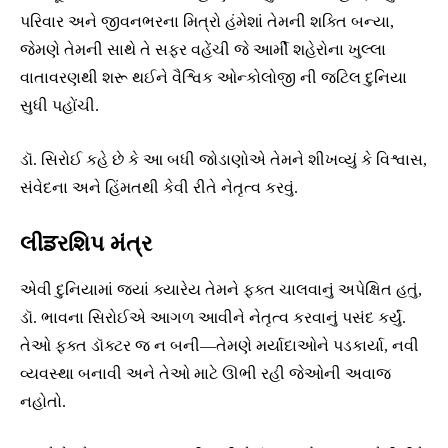
પરિવાર અને જીવનભરના મિત્રો હંમેશાં તેમની શક્તિ બન્યા,
જેમણે તેમની સાથે તે સફર વહેંચી જે આર્મી શહેરોના ખુલ્લા
વાતાવરણથી શરૂ થઈને વૈશ્વિક ઓન્કોલોજી ની જટિલ દુનિયા
સુધી પહોંચી.
ડૉ. સિરોઈ કહે છે કે આ બધી જોડાણોએ તેમને શીખવ્યું કે વિશ્વાસ,
સંવેદના અને હિંમતથી કેવી રીતે નેતૃત્વ કરવું.
લીਡરશિપ મંત્ર
એવી દુનિયામાં જ્યાં ક્યારેય તેમને ફક્ત ચાલવાનું અપેક્ષિત હતું,
ડૉ. ભાવના સિરોઈએ આગળ આવીને નેતૃત્વ કરવાનું પસંદ કર્યું.
તેઓ ફક્ત ડૉક્ટર જ ન બની—તેમણે મર્યાદાઓને પડકાર્યા, નવી
વ્યવસ્થા બનાવી અને તેઓ માટે ઊભી રહી જેઓની અવાજ
નહોતો.