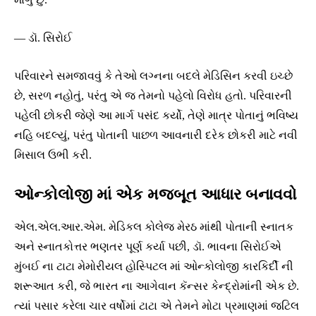
— ડૉ. સિરોઈ
પરિવારને સમજાવવું કે તેઓ લગ્નના બદલે મેડિસિન કરવી ઇચ્છે
છે, સરળ નહોતું, પરંતુ એ જ તેમનો પહેલો વિરોધ હતો. પરિવારની
પહેલી છોકરી જેણે આ માર્ગ પસંદ કર્યો, તેણે માત્ર પોતાનું ભવિષ્ય
નહિ બદલ્યું, પરંતુ પોતાની પાછળ આવનારી દરેક છોકરી માટે નવી
મિસાલ ઉભી કરી.
ઓન્કોલોજી માં એક મજબૂત આધાર બનાવવો
એલ.એલ.આર.એમ. મેડિકલ કોલેજ મેરઠ માંથી પોતાની સ્નાતક
અને સ્નાતકોત્તર ભણતર પૂર્ણ કર્યા પછી, ડૉ. ભાવના સિરોઈએ
મુંબઈ ના ટાટા મેમોરીયલ હોસ્પિટલ માં ઓન્કોલોજી કારકિર્દી ની
શરૂઆત કરી, જે ભારત ના આગેવાન કૅન્સર કેન્દ્રોમાંની એક છે.
ત્યાં પસાર કરેલા ચાર વર્ષોમાં ટાટા એ તેમને મોટા પ્રમાણમાં જટિલ