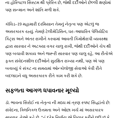
ના હોસ્પિટલ સિસ્ટમ થી પ્રેરિત છે, જેથી દર્દીઓને છેલ્લી ક્ષણોમાં
પણ સન્માન અને શાંતિ મળી શકે.
કૉવિડ–19 મહામારી દરમિયાન તેમનું નેતૃત્વ પણ એટલું જ
અસરકારક રહ્યું. તેમણે ટેલીમેડિસિન, ઘર–આધારિત પેલિયેટિવ
કિટ્સ અને અંતર રાખીને કરવામાં આવતી કિમોથેરાપી વ્યવસ્થા
દ્વારા સારવાર ને અટક્યા વગર ચાલુ રાખી, જેથી દર્દીઓને ચેપ થી
પણ બચાવી શકાય અને જરૂરી સારવાર પણ ચાલુ રહે. આ રીતોએ
ફક્ત સંવેદનશીલ દર્દીઓને સુરક્ષિત રાખ્યા નથી, પણ એ પણ
બતાવ્યું કે સંકટ ના સમયમાં ઓન્કોલોજી સેવાઓ કેવી રીતે
બદલાઇને વધુ અસરકારક રીતે કામ કરી શકે છે.
સફળતા આગળ ધપાવનાર મૂલ્યો
ડૉ. ભાવના સિરોઈ ના નેતૃત્વ ની મધ્ય માં ત્રણ સ્પષ્ટ સિદ્ધાંતો છે:
સંવેદના, ક્લિનિકલ ઉત્તમતા અને ઓછા ખર્ચ માં અસરકારક
સારવાર. તેઓ કહે છે, “હું દરેક નિર્ણય એ વિચાર કરીને લઉં છું કે