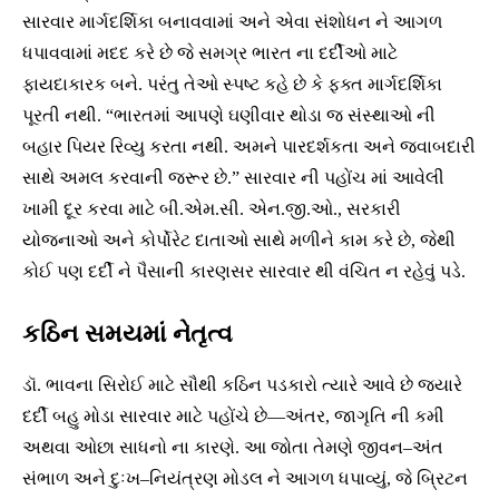
સારવાર માર્ગદર્શિકા બનાવવામાં અને એવા સંશોધન ને આગળ
ધપાવવામાં મદદ કરે છે જે સમગ્ર ભારત ના દર્દીઓ માટે
ફાયદાકારક બને. પરંતુ તેઓ સ્પષ્ટ કહે છે કે ફક્ત માર્ગદર્શિકા
પૂરતી નથી. “ભારતમાં આપણે ઘણીવાર થોડા જ સંસ્થાઓ ની
બહાર પિયર રિવ્યુ કરતા નથી. અમને પારદર્શકતા અને જવાબદારી
સાથે અમલ કરવાની જરૂર છે.” સારવાર ની પહોંચ માં આવેલી
ખામી દૂર કરવા માટે બી.એમ.સી. એન.જી.ઓ., સરકારી
યોજનાઓ અને કોર્પોરેટ દાતાઓ સાથે મળીને કામ કરે છે, જેથી
કોઈ પણ દર્દી ને પૈસાની કારણસર સારવાર થી વંચિત ન રહેવું પડે.
કઠિન સમયમાં નેતૃત્વ
ડૉ. ભાવના સિરોઈ માટે સૌથી કઠિન પડકારો ત્યારે આવે છે જ્યારે
દર્દી બહુ મોડા સારવાર માટે પહોંચે છે—અંતર, જાગૃતિ ની કમી
અથવા ઓછા સાધનો ના કારણે. આ જોતા તેમણે જીવન–અંત
સંભાળ અને દુઃખ–નિયંત્રણ મોડલ ને આગળ ધપાવ્યું, જે બ્રિટન