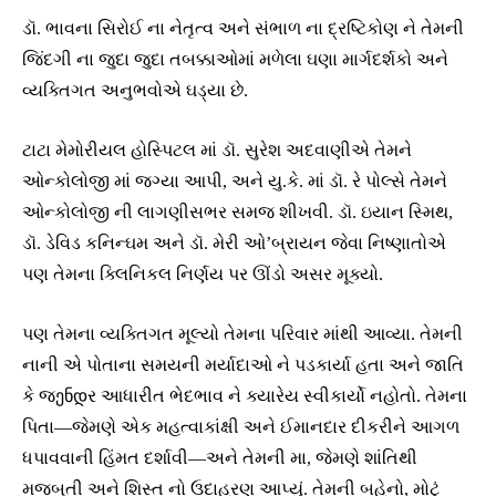
ડૉ. ભાવના સિરોઈ ના નેતૃત્વ અને સંભાળ ના દ્રષ્ટિકોણ ને તેમની
જિંદગી ના જુદા જુદા તબક્કાઓમાં મળેલા ઘણા માર્ગદર્શકો અને
વ્યક્તિગત અનુભવોએ ઘડ્યા છે.
ટાટા મેમોરીયલ હોસ્પિટલ માં ડૉ. સુરેશ અદવાણીએ તેમને
ઓન્કોલોજી માં જગ્યા આપી, અને યુ.કે. માં ડૉ. રે પોલ્સે તેમને
ઓન્કોલોજી ની લાગણીસભર સમજ શીખવી. ડૉ. ઇયાન સ્મિથ,
ડૉ. ડેવિડ કનિન્ઘમ અને ડૉ. મેરી ઓ’બ્રાયન જેવા નિષ્ણાતોએ
પણ તેમના ક્લિનિકલ નિર્ણય પર ઊંડો અસર મૂક્યો.
પણ તેમના વ્યક્તિગત મૂલ્યો તેમના પરિવાર માંથી આવ્યા. તેમની
નાની એ પોતાના સમયની મર્યાદાઓ ને પડકાર્યા હતા અને જાતિ
કે જენდર આધારીત ભેદભાવ ને ક્યારેય સ્વીકાર્યો નહોતો. તેમના
પિતા—જેમણે એક મહત્વાકાંક્ષી અને ઈમાનદાર દીકરીને આગળ
ધપાવવાની હિંમત દર્શાવી—અને તેમની મા, જેમણે શાંતિથી
મજબૂતી અને શિસ્ત નો ઉદાહરણ આપ્યું. તેમની બહેનો, મોટું