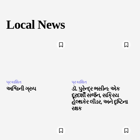
Local News
પ્રકાશિત
પ્રકાશિત
અશ્વિની ગ્રુપ
ડૉ. પુરેન્દ્ર ભસીન: એક
દૂરદર્શી સર્જન, સક્રિય
હેલ્થકેર લીડર, અને દૃષ્ટિના
રક્ષક