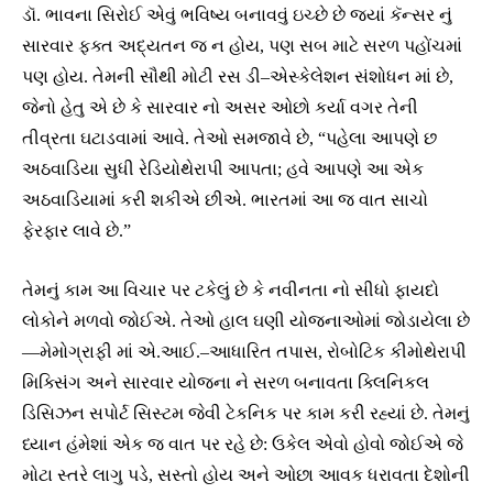
ડૉ. ભાવના સિરોઈ એવું ભવિષ્ય બનાવવું ઇચ્છે છે જ્યાં કૅન્સર નું
સારવાર ફક્ત અદ્યતન જ ન હોય, પણ સબ માટે સરળ પહોંચમાં
પણ હોય. તેમની સૌથી મોટી રસ ડી–એસ્કેલેશન સંશોધન માં છે,
જેનો હેતુ એ છે કે સારવાર નો અસર ઓછો કર્યા વગર તેની
તીવ્રતા ઘટાડવામાં આવે. તેઓ સમજાવે છે, “પહેલા આપણે છ
અઠવાડિયા સુધી રેડિયોથેરાપી આપતા; હવે આપણે આ એક
અઠવાડિયામાં કરી શકીએ છીએ. ભારતમાં આ જ વાત સાચો
ફેરફાર લાવે છે.”
તેમનું કામ આ વિચાર પર ટકેલું છે કે નવીનતા નો સીધો ફાયદો
લોકોને મળવો જોઈએ. તેઓ હાલ ઘણી યોજનાઓમાં જોડાયેલા છે
—મેમોગ્રાફી માં એ.આઈ.–આધારિત તપાસ, રોબોટિક કીમોથેરાપી
મિક્સિંગ અને સારવાર યોજના ને સરળ બનાવતા ક્લિનિકલ
ડિસિઝન સપોર્ટ સિસ્ટમ જેવી ટેકનિક પર કામ કરી રહ્યાં છે. તેમનું
ધ્યાન હંમેશાં એક જ વાત પર રહે છે: ઉકેલ એવો હોવો જોઈએ જે
મોટા સ્તરે લાગુ પડે, સસ્તો હોય અને ઓછા આવક ધરાવતા દેશોની