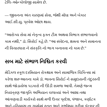
ટેલિ–ઓન્કોલોજી સામેલ છે.
— જીવનના અંત ચરણમાં સેવા, જેથી મોંઘા અને બેકાર
આઈ.સી.યુ. પ્રવેશ ઓછા થાય.
“આરોગ્ય સેવા માં નેતૃત્વ ફક્ત ટીમ અથવા વિભાગ સંભાળવાનો
કામ નથી,” ડૉ. સિરોઈ કહે છે. “આ સંવેદના, ક્ષમતા અને સમાનતા
ની વિચારધારા ને સંસ્કૃતિ નો ભાગ બનાવવા નો કામ છે.”
સબ માટે સંભાળ નિશ્ચિત કરવી
મેડિકલ સ્કૂલ દરમિયાન રોકથામ અને સામાજિક ચિકિત્સા માં
કરેલા શરૂઆતના કામે ડૉ. ભાવના સિરોઈ ને સમુદાયની તંદુરસ્તી
સાથે જોડાયેલા પડકારો ની ઊંડી સમજ આપી. તેમણે જન્મ
નિયંત્રણ જાગૃતિ અભિયાન ચલાવ્યાં અને આશા તથા
આંગણવાડી કાર્યકરો સાથે મળી ઉત્તર પ્રદેશ, પંજાબ, કર્ણાટક
અને હરિયાણા ના ગામોમાં સ્તન અને ગર્ભાશય ગ્રીવા કૅન્સર ની