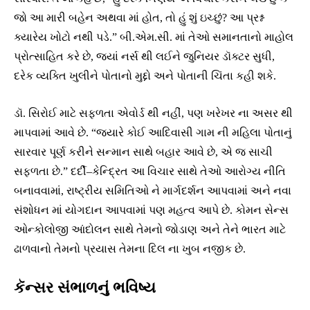
જો આ મારી બહેન અથવા માં હોત, તો હું શું ઇચ્છું? આ પ્રશ્ન
ક્યારેય ખોટો નથી પડે.” બી.એમ.સી. માં તેઓ સમાનતાનો માહોલ
પ્રોત્સાહિત કરે છે, જ્યાં નર્સ થી લઈને જુનિયર ડૉક્ટર સુધી,
દરેક વ્યક્તિ ખુલીને પોતાનો મુદ્દો અને પોતાની ચિંતા કહી શકે.
ડૉ. સિરોઈ માટે સફળતા એવોર્ડ થી નહીં, પણ ખરેખર ના અસર થી
માપવામાં આવે છે. “જ્યારે કોઈ આદિવાસી ગામ ની મહિલા પોતાનું
સારવાર પૂર્ણ કરીને સન્માન સાથે બહાર આવે છે, એ જ સાચી
સફળતા છે.” દર્દી–કેન્દ્રિત આ વિચાર સાથે તેઓ આરોગ્ય નીતિ
બનાવવામાં, રાષ્ટ્રીય સમિતિઓ ને માર્ગદર્શન આપવામાં અને નવા
સંશોધન માં યોગદાન આપવામાં પણ મહત્વ આપે છે. કોમન સેન્સ
ઓન્કોલોજી આંદોલન સાથે તેમનો જોડાણ અને તેને ભારત માટે
ઢાળવાનો તેમનો પ્રયાસ તેમના દિલ ના ખુબ નજીક છે.
કૅન્સર સંભાળનું ભવિષ્ય