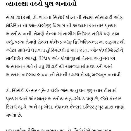
વ્યવસ્થા વચ્ચે પુલ બનાવવો
સાલ 2018 માં, ડૉ. ભાવના સિરોઈ લંડન ની રોયલ સોસાયટી ઑફ
મેડિસિન ના ઓન્કોલોજી વિભાગ ની અધ્યક્ષા બનનાર પ્રથમ
ભારતીય બની. તેમણે કેન્યા માં તાલીમ નિદેશક તરીકે પણ કામ
કર્યું, જ્યાં તેમણે રોયલ કોલેજ ઑફ ફિઝિશિયન્સ ના સહકાર થી
ઓછા સાધનો ધરાવતા હોસ્પિટલોમાં કામ કરતા ઓન્કોલોજિસ્ટોને
માર્ગદર્શન આપ્યું. વૈશ્વિક ઓન્કોલોજી માં તેમના અનુભવ એ
અસમાનતાઓ ને વધુ ઊંડાઈ થી સમજવામાં મદદ કરી અને
ભારતમાં બદલાવ લાવવા ની તેમની ઇચ્છા ને વધુ મજબૂત બનાવી.
ડૉ. સિરોઈ કૅન્સર ગ્રૅન્ડ ચૅલેન્જેસ અનુદાન જીતનાર ટીમ માં
પ્રથમ અને એકમાત્ર ભારતીય સહ–શોધક પણ છે, જેને કૅન્સર
રિસર્ચ યુ.કે. અને યુ.એસ. નૅશનલ કૅન્સર ઇન્સ્ટિટ્યૂટ દ્વારા નાણાં
મળ્યા છે.
ઘણા વર્ષોના વૈશ્વિક અનુભવ બાદ, ડૉ. સિરોઈએ ભારત પરત