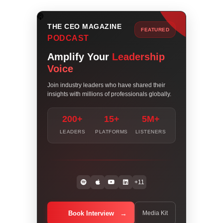
THE CEO MAGAZINE
FEATURED
PODCAST
Amplify Your
Leadership
Voice
Join industry leaders who have shared their
insights with millions of professionals globally.
200+
15+
5M+
LEADERS
PLATFORMS
LISTENERS
+11
Book Interview
Media Kit