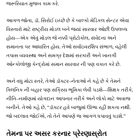
જરૂરિયાત મુજબ કામ કરે.
આગળ જોતા, ડૉ. સિરોઈ ઇચ્છે છે કે બાલ્કો મેડિકલ સેન્ટર એવા
વિસ્તારો માટે રાષ્ટ્રીય મોડલ બને જ્યાં સારવાર ઓછી ઉપલબ્ધ
હોય—એક એવું મોડલ જે નક્કી પ્રોટોકોલ, સંવેદના અને
સમાનતા પર આધારિત હોય. તેઓ સર્વાઇવરશિપ સંભાળ, વહેલી
તપાસ વ્યવસ્થા અને સમગ્ર દેશમાં સરકારી અને ખાનગી
ઓન્કોલોજી કેન્દ્રોમાં સમાન સારવાર ની પણ વકાત કરે છે.
અને વધુ મોટા સ્તરે, તેઓ ડૉક્ટર–નેતાઓ ને કહે છે કે તેમને
ક્લિનિક ની બહાર પણ સક્રિય ભૂમિકા લેવી પડશે—શિક્ષક તરીકે,
નીતિ–નર્માણમાં યોગદાન આપનાર તરીકે અને લોકો માટે અવાજ
બનીને. તેઓ કહે છે, “ડૉક્ટર હવે બાજુમાં ઊભા રહી શકતા નથી.
જો બદલાવ જોઈએ, તો તેને આપણે જ આગળ ધપાવવું પડશે.”
તેમના પર અસર કરનાર પ્રેરણાસ્રોત