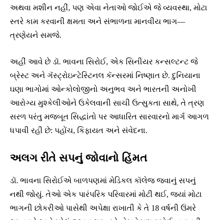
અથવા મશીન નહીં, પણ એવા નેતાઓ જોઈએ જે વ્યવસ્થા, મોટા
સ્તરે કામ કરવાની ક્ષમતા અને સંભાળના માનવીય ભાગ—
ત્રણેયને સમજે.
અહીં આવે છે ડૉ. ભાવના સિરોઈ, એક સિનીયર કન્સલ્ટન્ટ જે
બ્રેસ્ટ અને ગૅસ્ટ્રોઇન્ટેસ્ટિનલ કૅન્સરમાં નિષ્ણાત છે. દુનિયાના
ઘણા ભાગોમાં ઓન્કોલોજીનો અનુભવ અને ભારતની અનોખી
આરોગ્ય મુશ્કેલીઓને ઉકેલવાની સાચી ઉત્સુકતા સાથે, તે ત્રણ
સરળ પરંતુ મજબૂત સિદ્ધાંતો પર આધારિત સારવારનો માર્ગ આગળ
ધપાવી રહી છે: પહોંચ, કિફાયત અને સંવેદના.
અલગ રીતે સપનું જોવાનો હિંમત
ડૉ. ભાવના સિરોઈએ બાળપણમાં મેડિકલ કૉલેજ જવાનું સપનું
નથી જોયું. તેઓ એક પારંપરિક પરિવારમાં મોટી થઈ, જ્યાં મોટા
ભાગની છોકરીઓ પાસેથી અપેક્ષા રાખાતી કે તે 18 વર્ષની ઉંમરે