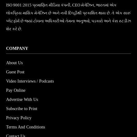
ISO 9001:2015 પ્રમાણિત મીડિયા કંપની, CEO મેગેઝિન, ભારતમાં એક
લોકપ્રિય માસિક મેગેઝિન છે અને નવી દિલ્હીથી પ્રકાશિત થાય છે. તે એક સારું
પ્લેટફોર્મ છે જ્યાં ટોચના અધિકારીઓ તેમના અનુભવો, પડકારો અને કેસ સ્ટડીઝ
શેર કરે છે.
COMPANY
About Us
Guest Post
Video Interviews / Podcasts
Pay Online
Advertise With Us
Subscribe to Print
Privacy Policy
Terms And Conditions
Contact Us