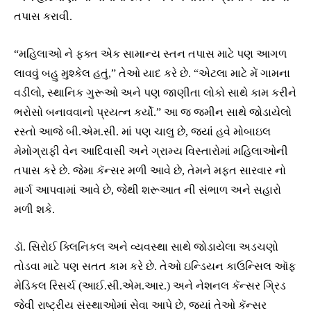
તપાસ કરાવી.
“મહિલાઓ ને ફક્ત એક સામાન્ય સ્તન તપાસ માટે પણ આગળ
લાવવું બહુ મુશ્કેલ હતું,” તેઓ યાદ કરે છે. “એટલા માટે મેં ગામના
વડીલો, સ્થાનિક ગુરૂઓ અને પણ જાણીતા લોકો સાથે કામ કરીને
ભરોસો બનાવવાનો પ્રયત્ન કર્યો.” આ જ જમીન સાથે જોડાયેલો
રસ્તો આજે બી.એમ.સી. માં પણ ચાલુ છે, જ્યાં હવે મોબાઇલ
મેમોગ્રાફી વેન આદિવાસી અને ગ્રામ્ય વિસ્તારોમાં મહિલાઓની
તપાસ કરે છે. જેમા કૅન્સર મળી આવે છે, તેમને મફત સારવાર નો
માર્ગ આપવામાં આવે છે, જેથી શરૂઆત ની સંભાળ અને સહારો
મળી શકે.
ડૉ. સિરોઈ ક્લિનિકલ અને વ્યવસ્થા સાથે જોડાયેલા અડચણો
તોડવા માટે પણ સતત કામ કરે છે. તેઓ ઇન્ડિયન કાઉન્સિલ ઑફ
મેડિકલ રિસર્ચ (આઈ.સી.એમ.આર.) અને નેશનલ કૅન્સર ગ્રિડ
જેવી રાષ્ટ્રીય સંસ્થાઓમાં સેવા આપે છે, જ્યાં તેઓ કૅન્સર