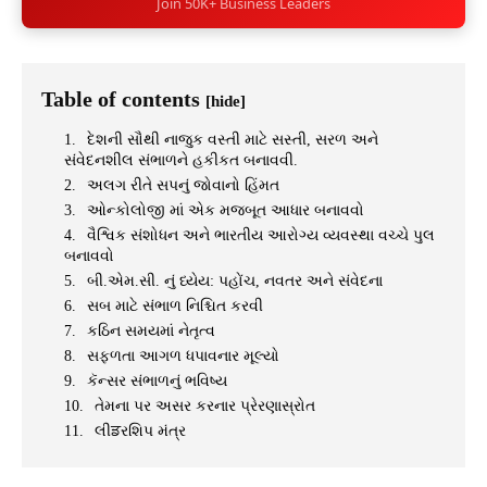
Join 50K+ Business Leaders
Table of contents
[hide]
દેશની સૌથી નાજુક વસ્તી માટે સસ્તી, સરળ અને
સંવેદનશીલ સંભાળને હકીકત બનાવવી.
અલગ રીતે સપનું જોવાનો હિંમત
ઓન્કોલોજી માં એક મજબૂત આધાર બનાવવો
વૈશ્વિક સંશોધન અને ભારતીય આરોગ્ય વ્યવસ્થા વચ્ચે પુલ
બનાવવો
બી.એમ.સી. નું ધ્યેય: પહોંચ, નવતર અને સંવેદના
સબ માટે સંભાળ નિશ્ચિત કરવી
કઠિન સમયમાં નેતૃત્વ
સફળતા આગળ ધપાવનાર મૂલ્યો
કૅન્સર સંભાળનું ભવિષ્ય
તેમના પર અસર કરનાર પ્રેરણાસ્રોત
લીਡરશિપ મંત્ર