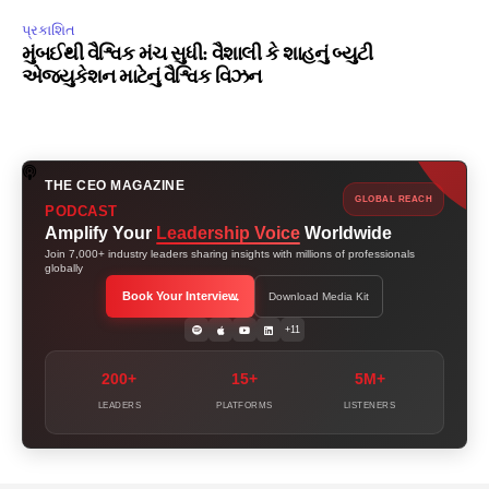
પ્રકાશિત
મુંબઈથી વૈશ્વિક મંચ સુધી: વૈશાલી કે શાહનું બ્યુટી
એજ્યુકેશન માટેનું વૈશ્વિક વિઝન
THE CEO MAGAZINE
GLOBAL REACH
PODCAST
Amplify Your
Leadership Voice
Worldwide
Join 7,000+ industry leaders sharing insights with millions of professionals
globally
Book Your Interview
Download Media Kit
+11
200+
15+
5M+
LEADERS
PLATFORMS
LISTENERS