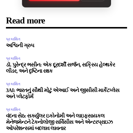
Read more
પ્રકાશિત
અશ્વિની ગ્રુપ
પ્રકાશિત
ડૉ. પુરેન્દ્ર ભસીન: એક દૂરદર્શી સર્જન, સક્રિય હેલ્થકેર
લીડર, અને દૃષ્ટિના રક્ષક
પ્રકાશિત
3AI: ભારતનું સૌથી મોટું એઆઈ અને જીસીસી માર્કેટપ્લેસ
અને પ્લેટફોર્મ
પ્રકાશિત
વંદના સેઠ: સર્ક્યુલર ઇકોનોમી અને લાઇફસાયકલ
મેનેજમેન્ટને ટેકનોલોજી સર્વિસીસ અને એન્ટરપ્રાઇઝ
ઓપરેશન્સમાં બદલાવ લાવનાર