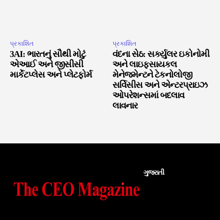
પ્રકાશિત
પ્રકાશિત
3AI: ભારતનું સૌથી મોટું
વંદના સેઠ: સર્ક્યુલર ઇકોનોમી
એઆઈ અને જીસીસી
અને લાઇફસાયકલ
માર્કેટપ્લેસ અને પ્લેટફોર્મ
મેનેજમેન્ટને ટેકનોલોજી
સર્વિસીસ અને એન્ટરપ્રાઇઝ
ઓપરેશન્સમાં બદલાવ
લાવનાર
ગુજરાતી