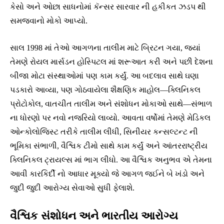
કેસો અને ઓછા સાધનોમાં કૅન્સર સારવાર ની હકીકત ઝડપ થી
સમજવાનો મોકો આપ્યો.
સાલ 1998 માં તેઓ આગળના તાલીમ માટે બ્રિટન ગયા, જ્યાં
તેમણે રોયલ માર્સડન હોસ્પિટલ માં શરૂઆત કરી અને પછી દેશના
બીજા મોટા સંસ્થાઓમાં પણ કામ કર્યું. આ બદલાવ સાથે ઘણા
પડકારો આવ્યા, પણ ગોઠવાયેલા શૈક્ષણિક માહોલ—ક્લિનિકલ
પ્રોટોકોલ, વાતચીત તાલીમ અને સંશોધન મોકાઓ સાથે—સંભાળ
ના ધોરણો પર નવો નજરિયો લાવ્યો. આવતા વર્ષોમાં તેમણે મેડિકલ
ઓન્કોલોજિસ્ટ તરીકે તાલીમ લીધી, સિનીયર કન્સલ્ટન્ટ ની
ભૂમિકા સંભાળી, વૈશ્વિક ટીમો સાથે કામ કર્યું અને આંતરરાષ્ટ્રીય
ક્લિનિકલ ટ્રાયલ્સ માં ભાગ લીધો. આ વૈશ્વિક અનુભવ એ તેમના
આવી કારકિર્દી નો આધાર મૂક્યો જે આગળ જઈને બે ખંડો અને
જુદી જુદી આરોગ્ય સેવાઓ સુધી ફેલાશે.
વૈશ્વિક સંશોધન અને ભારતીય આરોગ્ય