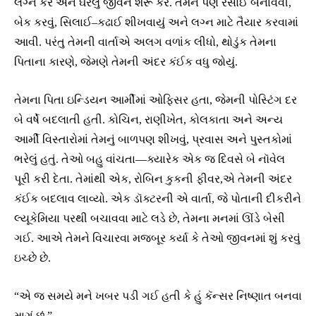
લગ્ન કરે અને ઘરેલું જીવન શરૂ કરે. તેમને પણ રસોઈ બનાવવી,
બેક કરવું, સિલાઈ–કઢાઈ શીખવાયું અને લગ્ન માટે તૈયાર કરવામાં
આવી. પરંતુ તેમની વાર્તાએ અલગ વળાંક લીધો, થોડુંક તેમના
પિતાના કારણે, જેમણે તેમની અંદર કંઈક વધુ જોયું.
તેમના પિતા ઇન્ડિયન આર્મીમાં ઓફિસર હતા, જેમની પોસ્ટિંગ દર
બે વર્ષે બદલાતી હતી. કોચિન, રાણીખેત, કોલકાતા અને અન્ય
આર્મી વિસ્તારોમાં તેમનું બાળપણ શીખવું, પ્રવાસ અને પુસ્તકોમાં
ભરેલું હતું. તેઓ બહુ વાંચતા—ક્યારેક એક જ દિવસે બે નૉવેલ
પૂરી કરી દેતા. તેમાંથી એક, રોબિન કુકની ફીવર,એ તેમની અંદર
કંઈક બદલાવ લાવ્યો. એક ડૉક્ટરની એ વાર્તા, જે પોતાની દીકરીને
લ્યૂકેમિયા પરથી બચાવવા માટે લડે છે, તેમના મનમાં ઊંડે બેસી
ગઈ. આએ તેમને વિચારવા મજબૂર કર્યા કે તેઓ જીવનમાં શું કરવું
ઇચ્છે છે.
“એ જ સમયે મને ખબર પડી ગઈ હતી કે હું કૅન્સર નિષ્ણાત બનવા
માગું છું.”