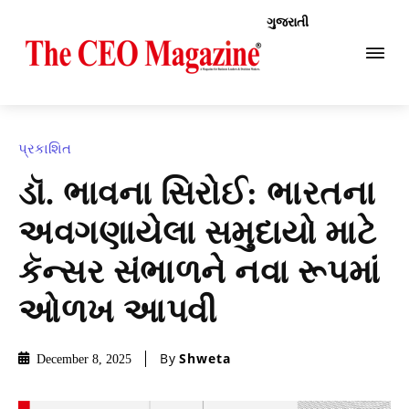
ગુજરાતી
પ્રકાશિત
ડૉ. ભાવના સિરોઈ: ભારતના
અવગણાયેલા સમુદાયો માટે
કૅન્સર સંભાળને નવા રૂપમાં
ઓળખ આપવી
By
Shweta
December 8, 2025