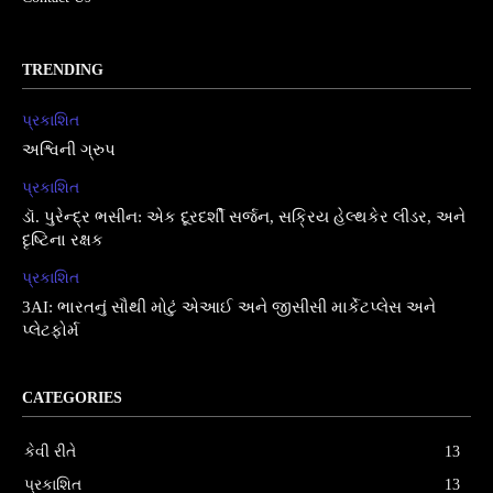
TRENDING
પ્રકાશિત
અશ્વિની ગ્રુપ
પ્રકાશિત
ડૉ. પુરેન્દ્ર ભસીન: એક દૂરદર્શી સર્જન, સક્રિય હેલ્થકેર લીડર, અને
દૃષ્ટિના રક્ષક
પ્રકાશિત
3AI: ભારતનું સૌથી મોટું એઆઈ અને જીસીસી માર્કેટપ્લેસ અને
પ્લેટફોર્મ
CATEGORIES
કેવી રીતે
13
પ્રકાશિત
13