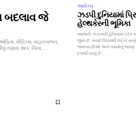
આરોગ્ય
ઝડપી દુનિયામાં પ્રિ
ા બદલાવ જે
હેલ્થકેરની ભૂમિકા
આજની ઝડપભરી દુનિયામાં દરેક વ્ય
જીવે છે. સવારે ઉઠવાથી લઈને રાત્રે
 ઓફિસ, મીટિંગ્સ, વાહનચાલન,
જવાબદારીઓ અને લક્ષ્યોનું ભા
વું તણાવ, થાક, ચિંતા...
દબાવી રહ્યું છે....