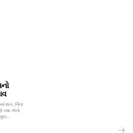
સનો
ભાવ
ાં થાક, ચિંતા
ણે બધા એનો
જીક...