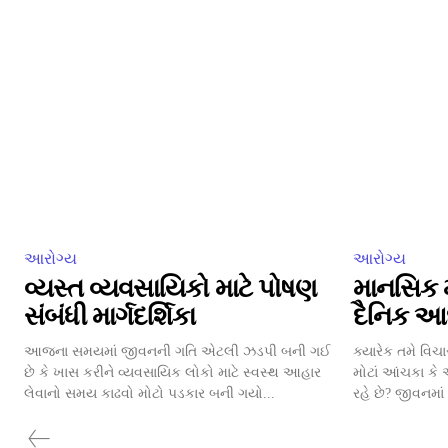
આરોગ્ય
આરોગ્ય
વ્યસ્ત વ્યવસાયિકો માટે પોષણ
માનસિક 
સંબંધી માર્ગદર્શિકા
દૈનિક આ
આજના સમયમાં જીવનની ગતિ એટલી ઝડપી બની ગઈ
ક્યારેક તમે વિચા
છે કે ખાસ કરીને વ્યવસાયિક લોકો માટે સ્વસ્થ આહાર
મોટાં આંચકા કે 
લેવાનો સમય કાઢવો મોટો પડકાર બની ગયો...
રહે છે? જીવનમાં