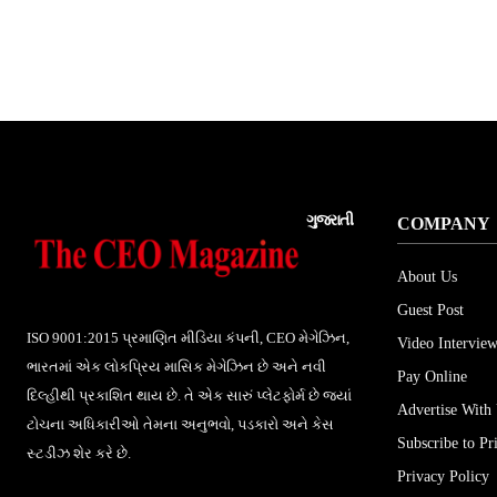
ગુજરાતી
COMPANY
About Us
Guest Post
ISO 9001:2015 પ્રમાણિત મીડિયા કંપની, CEO મેગેઝિન,
Video Interview
ભારતમાં એક લોકપ્રિય માસિક મેગેઝિન છે અને નવી
Pay Online
દિલ્હીથી પ્રકાશિત થાય છે. તે એક સારું પ્લેટફોર્મ છે જ્યાં
Advertise With
ટોચના અધિકારીઓ તેમના અનુભવો, પડકારો અને કેસ
Subscribe to Pr
સ્ટડીઝ શેર કરે છે.
Privacy Policy