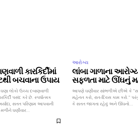
આરોગ્ય
ણવાળી કારકિર્દીમાં
લાંબા ગાળાના આરોગ્
ટથી બચવાના ઉપાય
સફળતા માટે ઊંઘનું મ
ઘણા લોકો ઉચ્ચ દબાણવાળી
આપણે ઘણીવાર સાંભળીએ છીએ કે "સફ
ર્દી પસંદ કરે છે. સ્પર્ધાત્મક
મહેનત કરો, રાત-દિવસ કામ કરો." પર
ર્યાદા, સતત પરિણામ આપવાની
કે સતત જાગતા રહેવું અને ઊંઘનો...
ં મળીને ઘણીવાર...