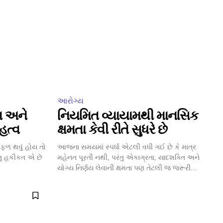
આરોગ્ય
ય અને
નિયમિત વ્યાયામથી માનસિક
હત્વ
ક્ષમતા કેવી રીતે સુધરે છે
ળ થવું હોય તો
આજના સમયમાં સ્પર્ધા એટલી વધી ગઈ છે કે માત્ર
ંતુ હકીકત એ છે
મહેનત પૂરતી નથી, પરંતુ એકાગ્રતા, યાદશક્તિ અને
યોગ્ય નિર્ણય લેવાની ક્ષમતા પણ તેટલી જ જરૂરી...