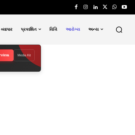
વ્યાપાર
પ્રકાશિત
વિત્તિ
આરોગ્ય
અન્ય
rview
Media Kit