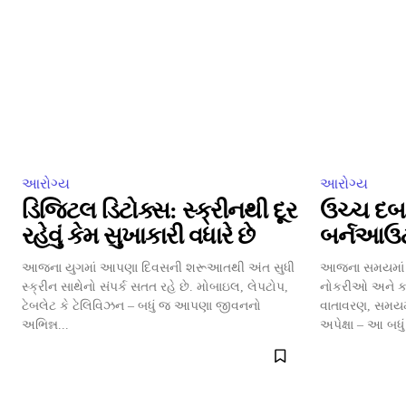
આરોગ્ય
આરોગ્ય
ડિજિટલ ડિટોક્સ: સ્ક્રીનથી દૂર
ઉચ્ચ દબા
રહેવું કેમ સુખાકારી વધારે છે
બર્નઆઉ
આજના યુગમાં આપણા દિવસની શરૂઆતથી અંત સુધી
આજના સમયમાં 
સ્ક્રીન સાથેનો સંપર્ક સતત રહે છે. મોબાઇલ, લેપટોપ,
નોકરીઓ અને કારકિ
ટેબલેટ કે ટેલિવિઝન – બધું જ આપણા જીવનનો
વાતાવરણ, સમયમ
અભિન્ન...
અપેક્ષા – આ બધુ