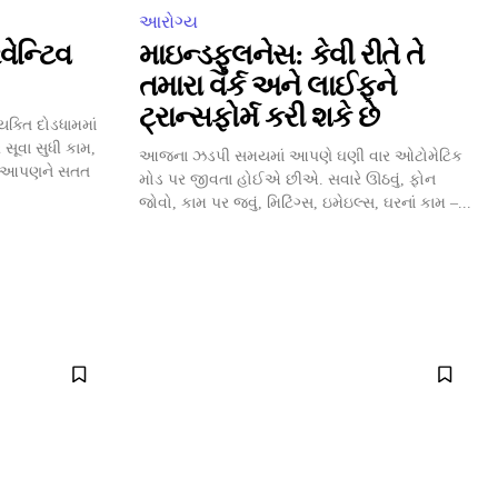
આરોગ્ય
વેન્ટિવ
માઇન્ડફુલનેસ: કેવી રીતે તે
તમારા વર્ક અને લાઈફને
ટ્રાન્સફોર્મ કરી શકે છે
ક્તિ દોડધામમાં
 સૂવા સુધી કામ,
આજના ઝડપી સમયમાં આપણે ઘણી વાર ઓટોમેટિક
રણ આપણને સતત
મોડ પર જીવતા હોઈએ છીએ. સવારે ઊઠવું, ફોન
જોવો, કામ પર જવું, મિટિંગ્સ, ઇમેઇલ્સ, ઘરનાં કામ –...