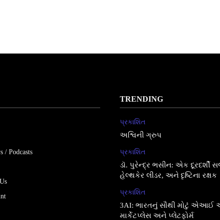
TRENDING
પ્રકાશિત
અશ્વિની ગ્રુપ
s / Podcasts
પ્રકાશિત
ડૉ. પુરેન્દ્ર ભસીન: એક દૂરદર્શી 
હેલ્થકેર લીડર, અને દૃષ્ટિના રક્ષક
 Us
પ્રકાશિત
int
3AI: ભારતનું સૌથી મોટું એઆઈ
માર્કેટપ્લેસ અને પ્લેટફોર્મ