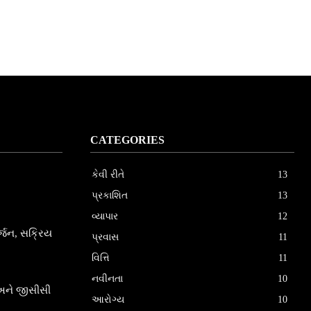
CATEGORIES
કેવી રીતે
13
પ્રકાશિત
13
વ્યાપાર
12
સર્જન, સક્રિય
પ્રવાસ
11
વિત્તિ
11
નવીનતા
10
 અને જીસીસી
આરોગ્ય
10