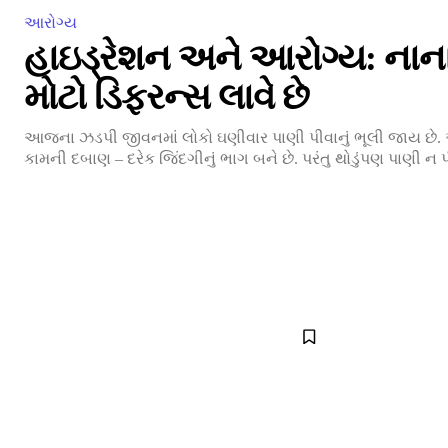
આરોગ્ય
હાઇડ્રેશન અને આરોગ્ય: નાન
મોટો ડિફરન્સ લાવે છે
આજના ઝડપી જીવનમાં લોકો ઘણીવાર પાણી પીવાનું ભૂલી જાય છે.
કામની દબાણ – દરેક જિંદગીનું ભાગ બને છે. પરંતુ થોડુંપણ પાણી ન પી