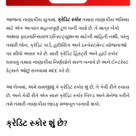
આજના નાણાકીય યુગમાં,
ક્રેડિટ સ્કોર
તમારા નાણાકીય ભવિષ્ય
માટે એક અત્યંત મહત્વપૂર્ણ ટૂલ બની ગયો છે. તે માત્ર બેંકો
અથવા ફાઇનાન્સિયલ ઇન્સ્ટિટ્યુશન્સ માટેની માહિતી નથી, પરંતુ
તમારી લોન, ક્રેડિટ કાર્ડ, હાઉસિંગ અને ઇન્વેસ્ટમેન્ટ યોજનાઓ
પર સીધો અસર કરે છે. સારી ક્રેડિટ હિસ્ટ્રી અને હાઈ સ્કોર
ધરાવવું તમારા નાણાકીય નિર્ણયોને સરળ બનાવે છે અને ઈન્ટરેસ્ટ
રેટ્સને ઓછું રાખવામાં મદદ કરે છે.
આ લેખમાં, અમે સમજીશું કે ક્રેડિટ સ્કોર શું છે, તે કેવી રીતે રચાય
છે, અને કેવી રીતે એક સારું ક્રેડિટ સ્કોર બિલ્ડ અને મેનેજ કરીને
તમે તમારી નાણાકીય લાઇફ મજબૂત બનાવી શકો.
ક્રેડિટ સ્કોર શું છે?