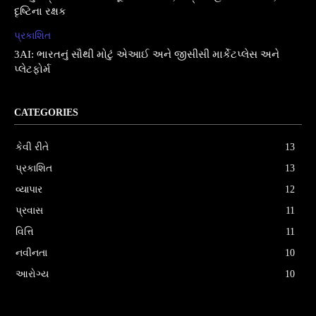
દૃષ્ટિના રક્ષક
પ્રકાશિત
3AI: ભારતનું સૌથી મોટું એઆઈ અને જીસીસી માર્કેટપ્લેસ અને
પ્લેટફોર્મ
CATEGORIES
કેવી રીતે
13
પ્રકાશિત
13
વ્યાપાર
12
પ્રવાસ
11
વિત્તિ
11
નવીનતા
10
આરોગ્ય
10