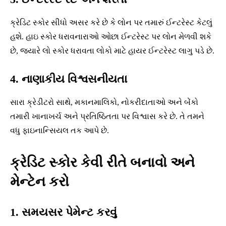
ક્રેડિટ સ્કોર સીધો અસર કરે છે કે લોન પર તમારું ઈન્ટરેસ્ટ કેટલું
હશે. હાઇ સ્કોર ધરાવનારાઓ ઓછા ઈન્ટરેસ્ટ પર લોન મેળવી શકે
છે, જ્યારે લો સ્કોર ધરાવતા લોકો માટે હાયર ઈન્ટરેસ્ટ લાગુ પડે છે.
4. નાણાકીય વિશ્વસનીયતા
સારા ક્રેડીટરો સાથે, મકાનમાલિકો, નોકરીદાતાઓ અને બેંકો
તમારી ખાનાખર્ચ અને પ્રતિષ્ઠિતતા પર વિશ્વાસ કરે છે. તે તમને
વધુ ફાઇનાન્સિયલ તક આપે છે.
ક્રેડિટ સ્કોર કેવી રીતે બનાવો અને
મેન્ટેન કરો
1. સમયસર પેમેન્ટ કરવું