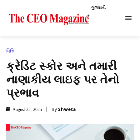
ગુજરાતી
વિત્તિ
ક્રેડિટ સ્કોર અને તમારી
નાણાકીય લાઇફ પર તેનો
પ્રભાવ
By
Shweta
August 22, 2025