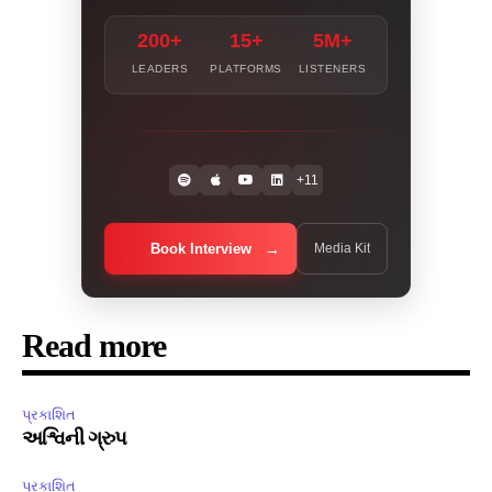
200+
15+
5M+
LEADERS
PLATFORMS
LISTENERS
+11
Book Interview
Media Kit
Read more
પ્રકાશિત
અશ્વિની ગ્રુપ
પ્રકાશિત