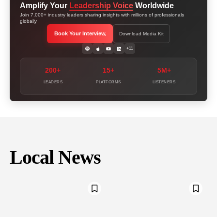
Amplify Your
Leadership Voice
Worldwide
Join 7,000+ industry leaders sharing insights with millions of professionals
globally
Book Your Interview
Download Media Kit
+11
200+
15+
5M+
LEADERS
PLATFORMS
LISTENERS
Local News