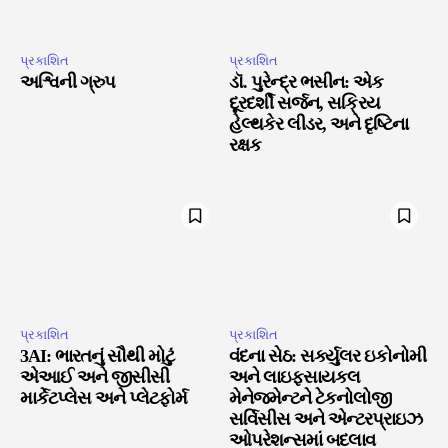
પ્રકાશિત
પ્રકાશિત
અશ્વિની ગ્રુપ
ડૉ. પુરેન્દ્ર ભસીન: એક
દૂરદર્શી સર્જન, સક્રિય
હેલ્થકેર લીડર, અને દૃષ્ટિના
રક્ષક
પ્રકાશિત
પ્રકાશિત
3AI: ભારતનું સૌથી મોટું
વંદના સેઠ: સર્ક્યુલર ઇકોનોમી
એઆઈ અને જીસીસી
અને લાઇફસાયકલ
માર્કેટપ્લેસ અને પ્લેટફોર્મ
મેનેજમેન્ટને ટેકનોલોજી
સર્વિસીસ અને એન્ટરપ્રાઇઝ
ઓપરેશન્સમાં બદલાવ