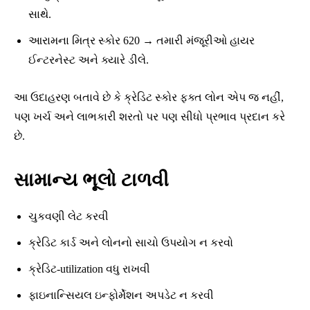
સાથે.
આરામના મિત્ર સ્કોર 620 → તમારી મંજૂરીઓ હાયર
ઈન્ટરનેસ્ટ અને ક્યારે ડીલે.
આ ઉદાહરણ બતાવે છે કે ક્રેડિટ સ્કોર ફક્ત લોન એપ જ નહીં,
પણ ખર્ચ અને લાભકારી શરતો પર પણ સીધો પ્રભાવ પ્રદાન કરે
છે.
સામાન્ય ભૂલો ટાળવી
ચુકવણી લેટ કરવી
ક્રેડિટ કાર્ડ અને લોનનો સાચો ઉપયોગ ન કરવો
ક્રેડિટ-utilization વધુ રાખવી
ફાઇનાન્સિયલ ઇન્ફોર્મેશન અપડેટ ન કરવી