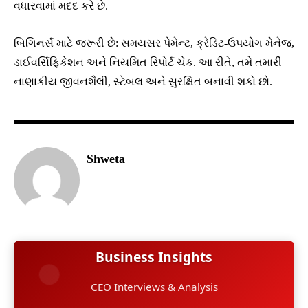
વધારવામાં મદદ કરે છે.
બિગિનર્સ માટે જરૂરી છે: સમયસર પેમેન્ટ, ક્રેડિટ-ઉપયોગ મેનેજ,
ડાઈવર્સિફિકેશન અને નિયમિત રિપોર્ટ ચેક. આ રીતે, તમે તમારી
નાણાકીય જીવનશૈલી, સ્ટેબલ અને સુરક્ષિત બનાવી શકો છો.
Shweta
Business Insights
CEO Interviews & Analysis