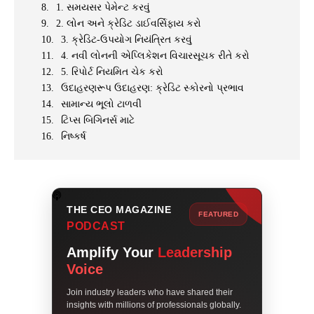
1. સમયસર પેમેન્ટ કરવું
2. લોન અને ક્રેડિટ ડાઈવર્સિફાય કરો
3. ક્રેડિટ-ઉપયોગ નિયંત્રિત કરવું
4. નવી લોનની એપ્લિકેશન વિચારસૂચક રીતે કરો
5. રિપોર્ટ નિયમિત ચેક કરો
ઉદાહરણરૂપ ઉદાહરણ: ક્રેડિટ સ્કોરનો પ્રભાવ
સામાન્ય ભૂલો ટાળવી
ટિપ્સ બિગિનર્સ માટે
નિષ્કર્ષ
THE CEO MAGAZINE
FEATURED
PODCAST
Amplify Your
Leadership
Voice
Join industry leaders who have shared their
insights with millions of professionals globally.