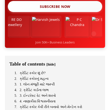
SUBSCRIBE NOW
Join 50K+ Business Leaders
Table of contents
[hide]
ક્રેડિટ સ્કોર શું છે?
ક્રેડિટ સ્કોરનું મહત્વ
1. લોન મંજૂરી માટે જરૂરી
2. ક્રેડિટ કાર્ડના લાભ
3. ઈન્ટરેસ્ટ રેટ અને શરતો
4. નાણાકીય વિશ્વસનીયતા
ક્રેડિટ સ્કોર કેવી રીતે બનાવો અને મેન્ટેન કરો