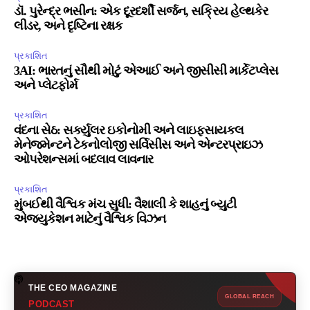
ડૉ. પુરેન્દ્ર ભસીન: એક દૂરદર્શી સર્જન, સક્રિય હેલ્થકેર
લીડર, અને દૃષ્ટિના રક્ષક
પ્રકાશિત
3AI: ભારતનું સૌથી મોટું એઆઈ અને જીસીસી માર્કેટપ્લેસ
અને પ્લેટફોર્મ
પ્રકાશિત
વંદના સેઠ: સર્ક્યુલર ઇકોનોમી અને લાઇફસાયકલ
મેનેજમેન્ટને ટેકનોલોજી સર્વિસીસ અને એન્ટરપ્રાઇઝ
ઓપરેશન્સમાં બદલાવ લાવનાર
પ્રકાશિત
મુંબઈથી વૈશ્વિક મંચ સુધી: વૈશાલી કે શાહનું બ્યુટી
એજ્યુકેશન માટેનું વૈશ્વિક વિઝન
THE CEO MAGAZINE
GLOBAL REACH
PODCAST