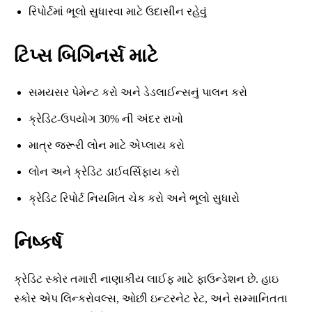
રિપોર્ટમાં ભૂલો સુધારવા માટે ઉદાસીન રહેવું
ટિપ્સ બિગિનર્સ માટે
સમયસર પેમેન્ટ કરો અને ડેડલાઈન્સનું પાલન કરો
ક્રેડિટ-ઉપયોગ 30% ની અંદર રાખો
માત્ર જરૂરી લોન માટે એપ્લાય કરો
લોન અને ક્રેડિટ ડાઈવર્સિફાય કરો
ક્રેડિટ રિપોર્ટ નિયમિત ચેક કરો અને ભૂલો સુધારો
નિષ્કર્ષ
ક્રેડિટ સ્કોર તમારી નાણાકીય લાઈફ માટે ફાઉન્ડેશન છે. હાઇ
સ્કોર એપ લિન્કરોવલ્સ, ઓછી ઇન્ટરનેટ રેટ, અને સમ્માનિતતા