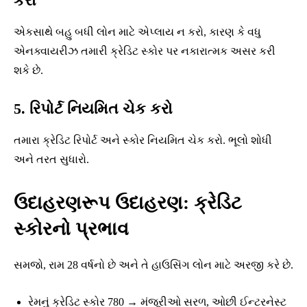
કરો
એકસાથે બહુ બધી લોન માટે એપ્લાય ન કરો, કારણ કે વધુ
એનક્વાયરીઝ તમારી ક્રેડિટ સ્કોર પર નકારાત્મક અસર કરી
શકે છે.
5. રિપોર્ટ નિયમિત ચેક કરો
તમારા ક્રેડિટ રિપોર્ટ અને સ્કોર નિયમિત ચેક કરો. ભૂલો શોધી
અને તરત સુધારો.
ઉદાહરણરૂપ ઉદાહરણ: ક્રેડિટ
સ્કોરનો પ્રભાવ
સમજો, રામ 28 વર્ષનો છે અને તે હાઉસિંગ લોન માટે અરજી કરે છે.
રેમનું ક્રેડિટ સ્કોર 780 → મંજૂરીઓ સરળ, ઓછી ઈન્ટરનેસ્ટ