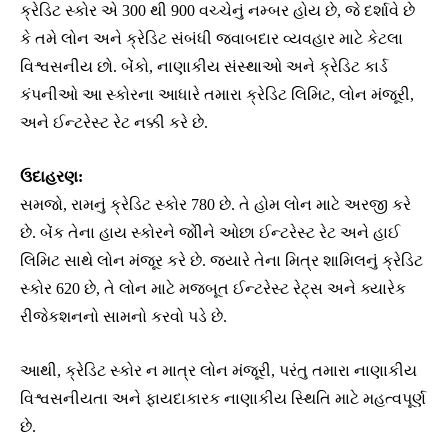
ક્રેડિટ સ્કોર એ 300 થી 900 વચ્ચેનું નમ્બર હોય છે, જે દર્શાવે છે
કે તમે લોન અને ક્રેડિટ સંબંધી જવાબદાર વ્યવહાર માટે કેટલા
વિશ્વસનીય છો. બેંકો, નાણાકીય સંસ્થાઓ અને ક્રેડિટ કાર્ડ
કંપનીઓ આ સ્કોરના આધારે તમારા ક્રેડિટ લિમિટ, લોન મંજૂરી,
અને ઈન્ટરેસ્ટ રેટ નક્કી કરે છે.
ઉદાહરણ:
સમજો, રામનું ક્રેડિટ સ્કોર 780 છે. તે હોમ લોન માટે અરજી કરે
છે. બેંક તેના હાય સ્કોરને જોીને ઓછા ઈન્ટરેસ્ટ રેટ અને હાઈ
લિમિટ સાથે લોન મંજૂર કરે છે. જ્યારે તેના મિત્ર શામિલનું ક્રેડિટ
સ્કોર 620 છે, તે લોન માટે મજબૂત ઈન્ટરેસ્ટ રેટ્સ અને ક્યારેક
રીજેકશનનો સામનો કરવો પડે છે.
આથી, ક્રેડિટ સ્કોર ન માત્ર લોન મંજૂરી, પરંતુ તમારા નાણાકીય
વિશ્વસનીયતા અને ફાયદાકારક નાણાકીય સ્થિતિ માટે મહત્વપૂર્ણ
છે.