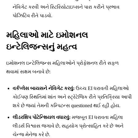
નેવિગેટ કરવી અને સ્ટિરિયોટાઇપ્સને પારા કરીને પ્રભાવ
પોઝિટિવ રીતે પાડવો.
મહિલાઓ માટે ઇમોશનલ
ઇન્ટેલિજન્સનું મહત્વ
ઇમોશનલ ઇન્ટેલિજન્સ મહિલાઓને પ્રોફેશનલ રીતે સફળ
થવામાં સક્ષમ બનાવે છે:
વર્કપ્લેસ બાયસને નેવિગેટ કરવું:
ઉચ્ચ EI ધરાવતી મહિલાઓ
કોઈપણ સ્થિતિમાં શાંત અને સ્ટ્રેટેજિક રીતે પ્રતિક્રિયા આપી
શકે છે જ્યાં તેમની કમ્પિટન્સ questioned થઈ રહી હોય.
લીડરશિપ પોટેન્શિયલ વધારવું:
મજબૂત EI ધરાવતા મહિલા
લીડર્સ વિશ્વાસ જગાવે છે, સહયોગ પ્રોત્સાહિત કરે છે અને
ચેન્જ મેનેજ કરે છે.