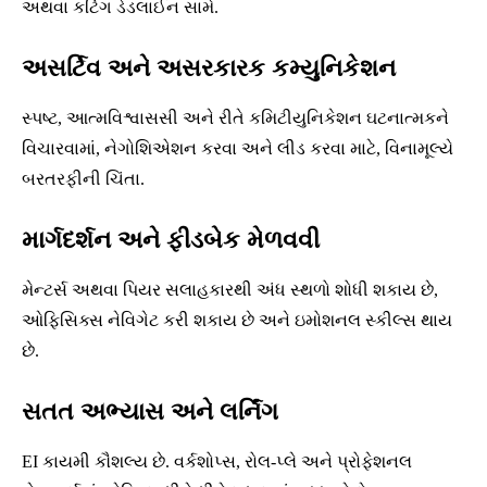
અથવા કટિંગ ડેડલાઈન સામે.
અસર્ટિવ અને અસરકારક કમ્યુનિકેશન
સ્પષ્ટ, આત્મવિશ્વાસસી અને રીતે કમિટીયુનિકેશન ઘટનાત્મકને
વિચારવામાં, નેગોશિએશન કરવા અને લીડ કરવા માટે, વિનામૂલ્યે
બરતરફીની ચિંતા.
માર્ગદર્શન અને ફીડબેક મેળવવી
મેન્ટર્સ અથવા પિયર સલાહકારથી અંધ સ્થળો શોધી શકાય છે,
ઓફિસિક્સ નેવિગેટ કરી શકાય છે અને ઇમોશનલ સ્કીલ્સ થાય
છે.
સતત અભ્યાસ અને લર્નિંગ
EI કાયમી કૌશલ્ય છે. વર્કશોપ્સ, રોલ-પ્લે અને પ્રોફેશનલ