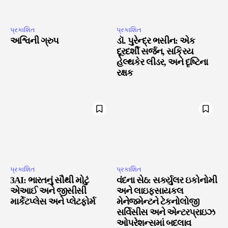
પ્રકાશિત
પ્રકાશિત
અશ્વિની ગ્રુપ
ડૉ. પુરેન્દ્ર ભસીન: એક
દૂરદર્શી સર્જન, સક્રિય
હેલ્થકેર લીડર, અને દૃષ્ટિના
રક્ષક
પ્રકાશિત
પ્રકાશિત
3AI: ભારતનું સૌથી મોટું
વંદના સેઠ: સર્ક્યુલર ઇકોનોમી
એઆઈ અને જીસીસી
અને લાઇફસાયકલ
માર્કેટપ્લેસ અને પ્લેટફોર્મ
મેનેજમેન્ટને ટેકનોલોજી
સર્વિસીસ અને એન્ટરપ્રાઇઝ
ઓપરેશન્સમાં બદલાવ