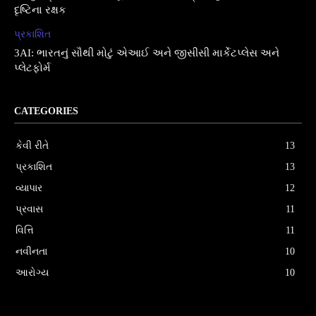
દૃષ્ટિના રક્ષક
પ્રકાશિત
3AI: ભારતનું સૌથી મોટું એઆઈ અને જીસીસી માર્કેટપ્લેસ અને
પ્લેટફોર્મ
CATEGORIES
કેવી રીતે
13
પ્રકાશિત
13
વ્યાપાર
12
પ્રવાસ
11
વિત્તિ
11
નવીનતા
10
આરોગ્ય
10