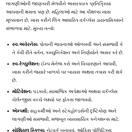
લાગણીઓની જાણકારી મેળવીને અસરકારક પ્રતિક્રિયા
આપવાની ક્ષમતા પણ છે. મહિલાઓ માટે આ કૌશલ્ય ખાસ
મૂલ્યવાન છે, ખાસ કરીને લિંગ આધારિત વર્કપ્લેસ ડાયનામિક્સને
સંભાળવા માટે. મુખ્ય તત્વો:
સ્વ-અવેરનેસ:
પોતાની ભાવનાઓ ઓળખવી અને સમજવી કે
તે કેવી રીતે વર્તન, કમ્યુનિકેશન અને નિર્ણયોને અસર કરે છે.
સ્વ-રેગ્યુલેશન:
ઈમ્પ મેનેજ કરો અને વિચારણાને આપવી,
ખાસ કરીને જ્યારે બાળકો પર બાયસ અથવા તપાસ કરી શકે
છે.
મોટિવેશન:
પડકારો, સામાજિક અપેક્ષાઓ અથવા વર્કપ્લેસ
ચેલેન્જીસ વચ્ચે લક્ષ્યો પર ફોકસ જાળવવો.
એમ્પથી:
સહકર્મીઓ અને સ્ટેકહોલ્ડર્સની દૃષ્ટિકોણ અને
લાગણીઓ સમજવી, મજબૂત વ્યવસાયિક કનેક્શન્સ માટે.
સોશિયલ સ્કિલ્સ:
નેટવર્ક બનાવવું, ઓફિસ પોલિટિક્સ