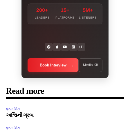
200+
15+
5M+
LEADERS
PLATFORMS
LISTENERS
+11
Book Interview
Media Kit
Read more
પ્રકાશિત
અશ્વિની ગ્રુપ
પ્રકાશિત