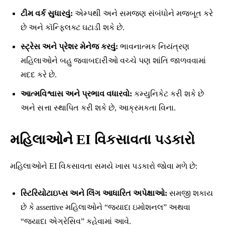
ટીમ વર્ક સુધારવું:
એમ્પથી અને સમજણ સંબંધોને મજબૂત કરે
છે અને કૉન્ફ્લિક્ટ ઘટાડી શકે છે.
સ્ટ્રેસ અને પ્રેશર મેનેજ કરવું:
ભાવનાત્મક નિયંત્રણ
મહિલાઓને બહુ જવાબદારીઓ વચ્ચે પણ શાંતિ જાળવવામાં
મદદ કરે છે.
આત્મવિશ્વાસ અને પ્રભાવ વધારવો:
કમ્યુનિકેટ કરી શકે છે
અને સત્તા સ્થાપિત કરી શકે છે, આક્રમકતા વિના.
મહિલાઓને EI વિકસાવતા પડકારો
મહિલાઓને EI વિકસાવતા સમયે ખાસ પડકારો જોવા મળે છે:
સ્ટિરિયોટાઇપ્સ અને લિંગ આધારિત અપેક્ષાઓ:
સમજી શકાય
છે કે assertive મહિલાઓને “જ્યાદા ઇમોશનલ” અથવા
“જ્યાદા એગ્રેસિવ” કહેવામાં આવે.