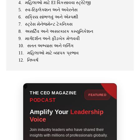
મહિલાઓ માટે EI વિકસાવવા સ્ટ્રેટેજી
સ્વ-રિફ્લેક્શન અને અવેરનેસ
સક્રિય સાંભળવું અને એમ્પથી
સ્ટ્રેસ મેનેજમેન્ટ ટેકનિક્સ
અસર્ટિવ અને અસરકારક કમ્યુનિકેશન
માર્ગદર્શન અને ફીડબેક મેળવવી
સતત અભ્યાસ અને લર્નિંગ
મહિલાઓ માટે વ્યાપક પ્રભાવ
નિષ્કર્ષ
THE CEO MAGAZINE
FEATURED
PODCAST
Amplify Your
Leadership
Voice
Join industry leaders who have shared their
insights with millions of professionals globally.