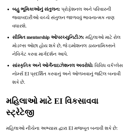
બહુ ભૂમિકાઓનું સંતુલન:
પ્રોફેશનલ અને પરિવારની
જવાબદારીઓ વચ્ચે સંતુલન જાળવવું ભાવનાત્મક તાણ
વધારશે.
સીમિત mentorship ઓપરચ્યુનિટીઝ:
મહિલાઓ માટે રોલ
મોડલ્સ ઓછા હોય શકે છે, જે ઇમોશનલ ડાયનામિક્સને
નેવિગેટ કરવા માર્ગદર્શન આપે.
સાંસ્કૃતિક અને ઓર્ગેનાઇઝેશનલ અવરોધો:
વિવિધ વર્કપ્લેસ
નોર્મ્સ EI પ્રદર્શિત કરવાનું અને ઓળખવાનું જટિલ બનાવી
શકે છે.
મહિલાઓ માટે EI વિકસાવવા
સ્ટ્રેટેજી
મહિલાઓ નીચેના અભ્યાસ દ્વારા EI મજબૂત બનાવી શકે છે: