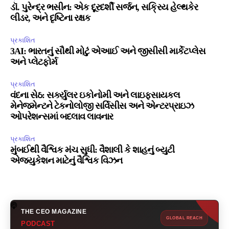
ડૉ. પુરેન્દ્ર ભસીન: એક દૂરદર્શી સર્જન, સક્રિય હેલ્થકેર
લીડર, અને દૃષ્ટિના રક્ષક
પ્રકાશિત
3AI: ભારતનું સૌથી મોટું એઆઈ અને જીસીસી માર્કેટપ્લેસ
અને પ્લેટફોર્મ
પ્રકાશિત
વંદના સેઠ: સર્ક્યુલર ઇકોનોમી અને લાઇફસાયકલ
મેનેજમેન્ટને ટેકનોલોજી સર્વિસીસ અને એન્ટરપ્રાઇઝ
ઓપરેશન્સમાં બદલાવ લાવનાર
પ્રકાશિત
મુંબઈથી વૈશ્વિક મંચ સુધી: વૈશાલી કે શાહનું બ્યુટી
એજ્યુકેશન માટેનું વૈશ્વિક વિઝન
THE CEO MAGAZINE
GLOBAL REACH
PODCAST