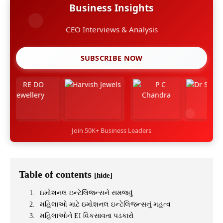
Business Insights
CEO Interviews & Analysis
SUBSCRIBE NOW
Join 50K+ Business Leaders
Table of contents
[hide]
ઇમોશનલ ઇન્ટેલિજન્સને સમજવું
મહિલાઓ માટે ઇમોશનલ ઇન્ટેલિજન્સનું મહત્વ
મહિલાઓને EI વિકસાવતા પડકારો