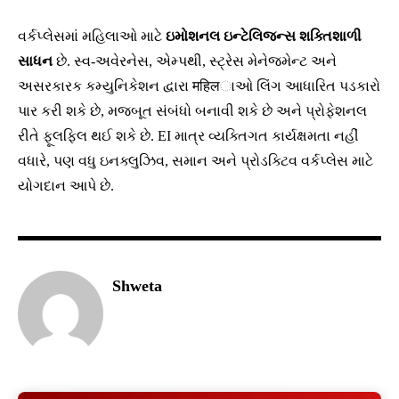
વર્કપ્લેસમાં મહિલાઓ માટે
ઇમોશનલ ઇન્ટેલિજન્સ શક્તિશાળી
સાધન
છે. સ્વ-અવેરનેસ, એમ્પથી, સ્ટ્રેસ મેનેજમેન્ટ અને
અસરકારક કમ્યુનિકેશન દ્વારા महिलાઓ લિંગ આધારિત પડકારો
પાર કરી શકે છે, મજબૂત સંબંધો બનાવી શકે છે અને પ્રોફેશનલ
રીતે ફૂલફિલ થઈ શકે છે. EI માત્ર વ્યક્તિગત કાર્યક્ષમતા નહીં
વધારે, પણ વધુ ઇનક્લુઝિવ, સમાન અને પ્રોડક્ટિવ વર્કપ્લેસ માટે
યોગદાન આપે છે.
Shweta