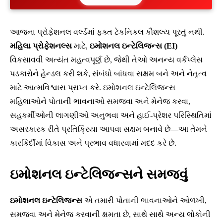
આજના પ્રોફેશનલ વર્લ્ડમાં ફક્ત ટેકનિકલ કૌશલ્ય પૂરતું નથી.
મહિલા પ્રોફેશનલ્સ
માટે,
ઇમોશનલ ઇન્ટેલિજન્સ (EI)
વિકસાવવી અત્યંત મહત્વપૂર્ણ છે, જેથી તેઓ અનન્ય વર્કપ્લેસ
પડકારોને હેન્ડલ કરી શકે, સંબંધો બાંધવા સક્ષમ બને અને નેતૃત્વ
માટે આત્મવિશ્વાસ પ્રાપ્ત કરે. ઇમોશનલ ઇન્ટેલિજન્સ
મહિલાઓને પોતાની ભાવનાઓ સમજવા અને મેનેજ કરવા,
સહકર્મીઓની લાગણીઓ અનુભવા અને હાઈ-પ્રેશર પરિસ્થિતિમાં
અસરકારક રીતે પ્રતિક્રિયા આપવા સક્ષમ બનાવે છે—આ તેમને
કારકિર્દીમાં વિકાસ અને પ્રભાવ વધારવામાં મદદ કરે છે.
ઇમોશનલ ઇન્ટેલિજન્સને સમજવું
ઇમોશનલ ઇન્ટેલિજન્સ
એ તમારી પોતાની ભાવનાઓને ઓળખી,
સમજવા અને મેનેજ કરવાની ક્ષમતા છે, સાથે સાથે અન્ય લોકોની