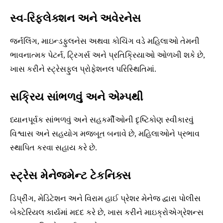
સ્વ-રિફ્લેક્શન અને અવેરનેસ
જર્નલિંગ, માઇન્ડફુલનેસ અથવા કોચિંગ વડે મહિલાઓ તેમની
ભાવનાત્મક પેટર્ન, ટ્રિગર્સ અને પ્રતિક્રિયાઓ ઓળખી શકે છે,
ખાસ કરીને સ્ટ્રેસફુલ પ્રોફેશનલ પરિસ્થિતિમાં.
સક્રિય સાંભળવું અને એમ્પથી
ધ્યાનપૂર્વક સાંભળવું અને સહકર્મીઓની દૃષ્ટિકોણ સ્વીકારવું
વિશ્વાસ અને સહયોગ મજબૂત બનાવે છે, મહિલાઓને પ્રભાવ
સ્થાપિત કરવા સહાય કરે છે.
સ્ટ્રેસ મેનેજમેન્ટ ટેકનિક્સ
ડિપ્રીંગ, મેડિટેશન અને વિરામ હાઈ પ્રેશર મેનેજ દ્વારા પોલીસ
બેક્ટેરિયલ કાર્યમાં મદદ કરે છે, ખાસ કરીને માઇક્રોએગ્રેશન્સ