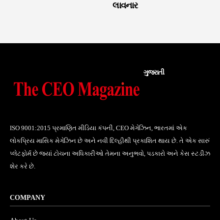
લાવનાર
ગુજરાતી
ISO 9001:2015 પ્રમાણિત મીડિયા કંપની, CEO મેગેઝિન, ભારતમાં એક
લોકપ્રિય માસિક મેગેઝિન છે અને નવી દિલ્હીથી પ્રકાશિત થાય છે. તે એક સારું
પ્લેટફોર્મ છે જ્યાં ટોચના અધિકારીઓ તેમના અનુભવો, પડકારો અને કેસ સ્ટડીઝ
શેર કરે છે.
COMPANY