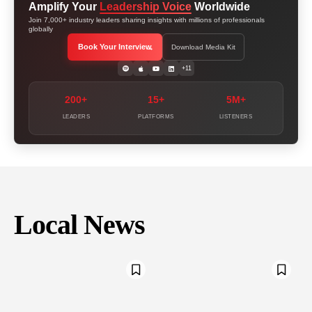
Amplify Your
Leadership Voice
Worldwide
Join 7,000+ industry leaders sharing insights with millions of professionals
globally
Book Your Interview
Download Media Kit
+11
200+
15+
5M+
LEADERS
PLATFORMS
LISTENERS
Local News