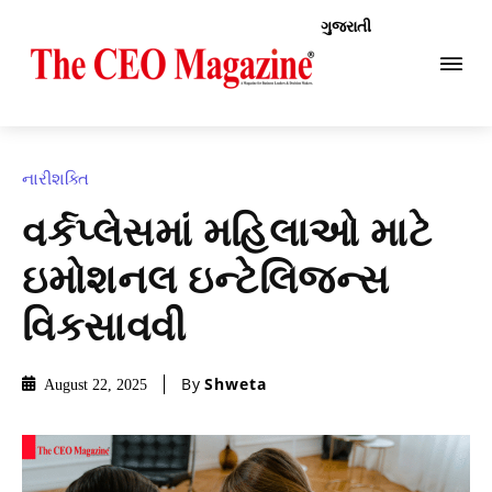
ગુજરાતી
નારીશક્તિ
વર્કપ્લેસમાં મહિલાઓ માટે
ઇમોશનલ ઇન્ટેલિજન્સ
વિકસાવવી
By
Shweta
August 22, 2025