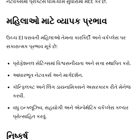
નેટવર્ક્સમાં પ્રેક્ટિસ ધીમે-ધીમે સુધારામાં મદદ કરે છે.
મહિલાઓ માટે વ્યાપક પ્રભાવ
ઉચ્ચ EI ધરાવતી મહિલાઓ તેમના કારકિર્દી અને વર્કપ્લેસ પર
સકારાત્મક પ્રભાવ મૂકે છે:
પ્રોફેશનલ સેટિંગ્સમાં વિશ્વસનીયતા અને સત્તા સ્થાપિત કરો.
આધારભૂત નેટવર્ક્સ અને માર્ગદર્શન.
કૉન્ફ્લિક્ટ અને લિંગ ડાયનામિક્સને અસરકારક રીતે મેનેજ
કરવી.
વધુ ઇન્ક્લૂઝિવ, સહયોગી અને એમ્પેથેટિક વર્કપ્લેસ કલ્ચર
પ્રોત્સાહિત કરવું.
નિષ્કર્ષ