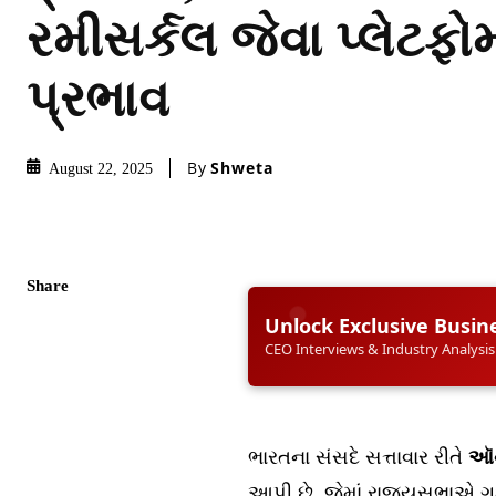
રમીસર્કલ જેવા પ્લેટફોર્
પ્રભાવ
By
Shweta
August 22, 2025
Share
Unlock Exclusive Busin
CEO Interviews & Industry Analysis
ભારતના સંસદે સત્તાવાર રીતે
ઑન
આપી છે, જેમાં રાજ્યસભાએ ગઈ