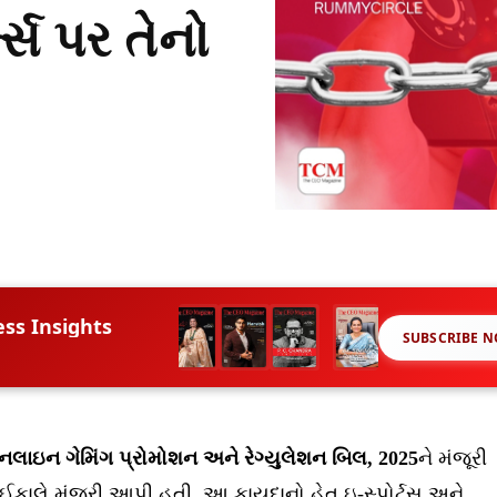
મ્સ પર તેનો
ess Insights
SUBSCRIBE 
લાઇન ગેમિંગ પ્રોમોશન અને રેગ્યુલેશન બિલ, 2025
ને મંજૂરી
કાલે મંજુરી આપી હતી. આ કાયદાનો હેતુ ઇ-સ્પોર્ટ્સ અને