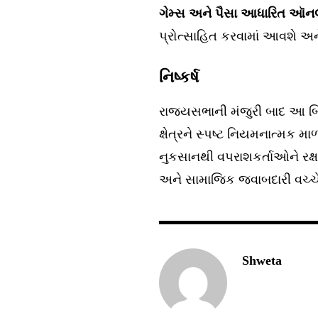
ગેમ્સ અને પૈસા આધારિત ઑનલ
પ્રોત્સાહિત કરવામાં આવશે અન
નિષ્કર્ષ
રાજ્યસભાની મંજુરી બાદ આ બિ
ક્ષેત્રને સ્પષ્ટ નિયમનાત્મક મ
નુકસાનથી વપરાશકર્તાઓને રક્
અને સામાજિક જવાબદારી વચ્ચે સ
Shweta