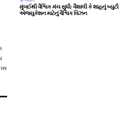
પ્રકાશિત
મુંબઈથી વૈશ્વિક મંચ સુધી: વૈશાલી કે શાહનું બ્યુટી
એજ્યુકેશન માટેનું વૈશ્વિક વિઝન
ગ
ય
કાસ