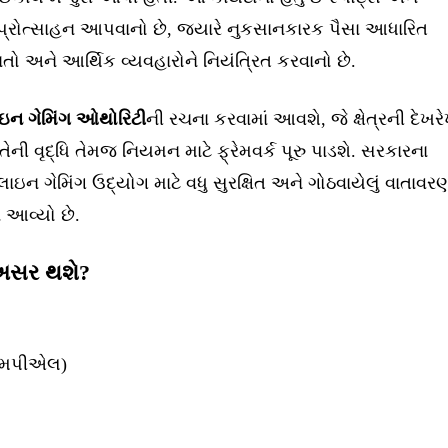
્રોત્સાહન આપવાનો છે, જ્યારે નુકસાનકારક પૈસા આધારિત
રાતો અને આર્થિક વ્યવહારોને નિયંત્રિત કરવાનો છે.
ન ગેમિંગ ઓથોરિટી
ની રચના કરવામાં આવશે, જે ક્ષેત્રની દેખર
તેની વૃદ્ધિ તેમજ નિયમન માટે ફ્રેમવર્ક પૂરુ પાડશે. સરકારના
ન ગેમિંગ ઉદ્યોગ માટે વધુ સુરક્ષિત અને ગોઠવાયેલું વાતાવર
ં આવ્યો છે.
અસર થશે?
એમપીએલ)