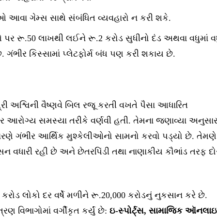
ઓ આવા ગેમ્સ સાથે સંબંધિત વ્યવહારો ન કરી શકે.
 પર રૂ.50 લાખથી લઈને રૂ.2 કરોડ સુધીનો દંડ અથવા વધુમાં વ
 ગંભીર કિસ્સામાં પ્લેટફોર્મ બંધ પણ કરી શકાય છે.
્રી અશ્વિની વૈષ્ણવે બિલ રજૂ કરતી વખતે પૈસા આધારિત
 આરોગ્ય સમસ્યા તરીકે વર્ણવી હતી. તેમના જણાવ્યા અનુસાર
રણે ગંભીર આર્થિક મુશ્કેલીઓનો સામનો કરવો પડ્યો છે. તેમણે
ન વધારી રહી છે અને છેતરપિંડી તથા નાણાકીય કૌભાંડ તરફ દો
45 કરોડ લોકો દર વર્ષે મળીને રૂ.20,000 કરોડનું નુકસાન કરે છે.
વિભાગોમાં વર્ગીકૃત કર્યું છે:
ઇ-સ્પોર્ટ્સ, સામાજિક ઑનલા