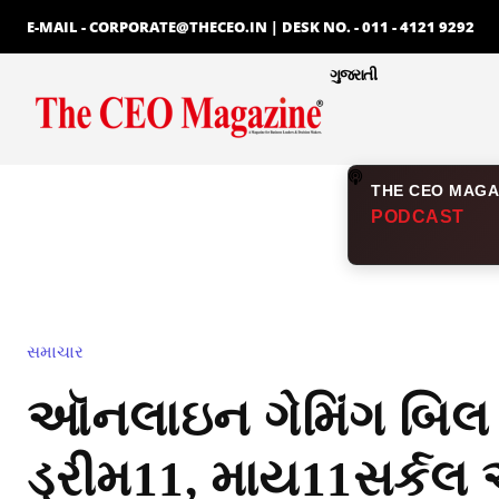
E-MAIL - CORPORATE@THECEO.IN | DESK NO. - 011 - 4121 9292
ગુજરાતી
THE CEO MAGA
PODCAST
સમાચાર
ઑનલાઇન ગેમિંગ બિલ 
ડ્રીમ11, માય11સર્કલ