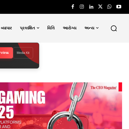
વ્યાપાર
પ્રકાશિત
વિત્તિ
આરોગ્ય
અન્ય
rview
Media Kit