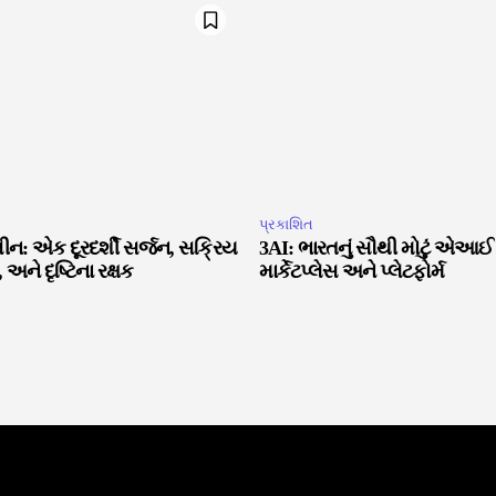
પ્રકાશિત
 ભસીન: એક દૂરદર્શી સર્જન, સક્રિય
3AI: ભારતનું સૌથી મોટું એઆ
 અને દૃષ્ટિના રક્ષક
માર્કેટપ્લેસ અને પ્લેટફોર્મ