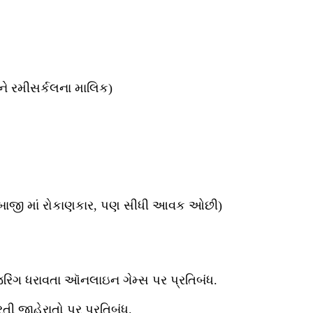
ને રમીસર્કલના માલિક)
રબાજી માં રોકાણકાર, પણ સીધી આવક ઓછી)
જરિંગ ધરાવતા ઑનલાઇન ગેમ્સ પર પ્રતિબંધ.
રતી જાહેરાતો પર પ્રતિબંધ.