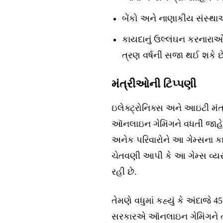
બેંકો અને નાણાકીય સંસ્થા
કાયદાનું ઉલ્લંઘન કરનારાઓ
ત્રણ વર્ષની સજા થઈ શકે છે.
મંત્રીઓની ટિપ્પણી
ઇલેક્ટ્રોનિક્સ અને આઇટી મંત
ઑનલાઇન ગેમિંગને વધતી જાહેર
અનેક પરિવારોને આ ગેમ્સના કા
ચેતવણી આપી કે આ ગેમ્સ વ્યસ
રહી છે.
તેમણે વધુમાં કહ્યું કે અંદાજે 
સરકારએ ઑનલાઇન ગેમિંગને ત્રણ 