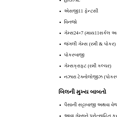
હાઉઝાટ
એસજી11 ફેન્ટસી
વિનજો
ગેમ્સ24×7 (માય11સર્કલ અ
જંગલી ગેમ્સ (રમી & પોકર)
પોકરબાજી
ગેમ્સક્રાફ્ટ (રમી કલ્ચર)
નઝારા ટેક્નોલોજીઝ (પોક
બિલની મુખ્ય બાબતો
પૈસાની સટ્ટાબાજી અથવા વે
આવા ગેમ્સને પ્રોત્સાહિત ક