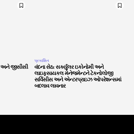
પ્રકાશિત
ઈ અને જીસીસી
વંદના સેઠ: સર્ક્યુલર ઇકોનોમી અને
લાઇફસાયકલ મેનેજમેન્ટને ટેકનોલોજી
સર્વિસીસ અને એન્ટરપ્રાઇઝ ઓપરેશન્સમાં
બદલાવ લાવનાર