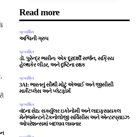
Read more
ધુ
પ્રકાશિત
અશ્વિની ગ્રુપ
પ્રકાશિત
ડૉ. પુરેન્દ્ર ભસીન: એક દૂરદર્શી સર્જન, સક્રિય
હેલ્થકેર લીડર, અને દૃષ્ટિના રક્ષક
,
પ્રકાશિત
3AI: ભારતનું સૌથી મોટું એઆઈ અને જીસીસી
માર્કેટપ્લેસ અને પ્લેટફોર્મ
રી
પ્રકાશિત
વંદના સેઠ: સર્ક્યુલર ઇકોનોમી અને લાઇફસાયકલ
મેનેજમેન્ટને ટેકનોલોજી સર્વિસીસ અને એન્ટરપ્રાઇઝ
ઓપરેશન્સમાં બદલાવ લાવનાર
ઇન