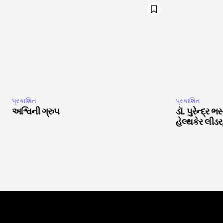
પ્રકાશિત
પ્રકાશિત
અશ્વિની ગ્રુપ
ડૉ. પુરેન્દ્ર
હેલ્થકેર લીડર,