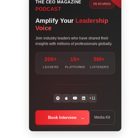
THE CEO MAGAZINE
FEATURED
PODCAST
Amplify Your
Leadership
Voice
Join industry leaders who have shared their
insights with millions of professionals globally.
200+
15+
5M+
LEADERS
PLATFORMS
LISTENERS
+11
Book Interview
Media Kit