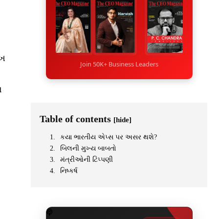
ેખ
Join 50K+ Business Leaders
ણ
Table of contents
[hide]
કયા ભારતીય એપ્સ પર અસર થશે?
બિલની મુખ્ય બાબતો
મંત્રીઓની ટિપ્પણી
નિષ્કર્ષ