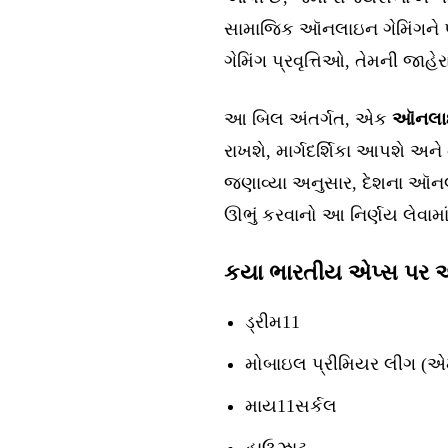
સામાજિક ઑનલાઇન ગેમિંગને પ
ગેમિંગ પ્રવૃત્તિઓ, તેમની જાહે
આ બિલ અંતર્ગત, એક
ઑનલાઇ
રાખશે, માર્ગદર્શિકા આપશે અને 
જણાવ્યા અનુસાર, દેશના ઑનલાઇ
ઊભું કરવાનો આ નિર્ણય લેવામા
કયા ભારતીય એપ્સ પર 
ડ્રીમ11
મોબાઇલ પ્રીમિયર લીગ (
માય11સર્કલ