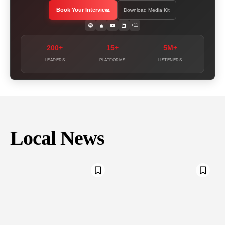
Book Your Interview
Download Media Kit
+11
200+
15+
5M+
LEADERS
PLATFORMS
LISTENERS
Local News