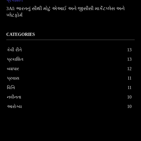
પ્રકાશિત
3AI: ભારતનું સૌથી મોટું એઆઈ અને જીસીસી માર્કેટપ્લેસ અને
પ્લેટફોર્મ
CATEGORIES
કેવી રીતે
13
પ્રકાશિત
13
વ્યાપાર
12
પ્રવાસ
11
વિત્તિ
11
નવીનતા
10
આરોગ્ય
10