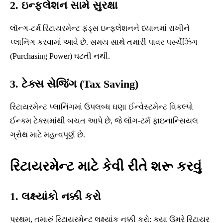
2. ઇન્ફ્લેશન સામે સુરક્ષા
લૉન્ગ-ટર્મ રિટાયરમેન્ટ ફંડ્સ ઇન્ફ્લેશનને ધ્યાનમાં રાખીને
પ્લાનિંગ કરવામાં આવે છે. સમય સાથે તમારી પાવર પર્સ્ચેઝિંગ
(Purchasing Power) ઘટતી નથી.
3. ટેક્સ સેજિંગ (Tax Saving)
રિટાયરમેન્ટ પ્લાનિંગમાં ઉપલબ્ધ ઘણા ઈન્વેસ્ટમેન્ટ વિકલ્પો
ઈન્કમ ટેક્સમાંથી બચત આપે છે, જે લૉંગ-ટર્મ ફાઇનાન્સિયલ
ગ્રોથ માટે મહત્વપૂર્ણ છે.
રિટાયરમેન્ટ માટે કેવી રીતે શરૂ કરવું
1. લક્ષ્યાંકો નક્કી કરો
પ્રથમ, તમારું રિટાયરમેન્ટ લક્ષ્યાંક નક્કી કરો: કયા ઉંમરે રિટાયર