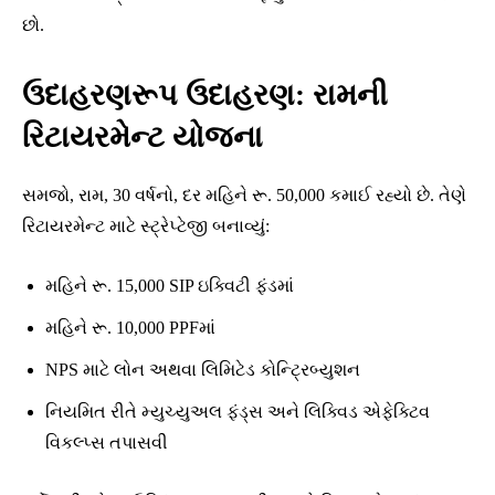
છો.
ઉદાહરણરૂપ ઉદાહરણ: રામની
રિટાયરમેન્ટ યોજના
સમજો, રામ, 30 વર્ષનો, દર મહિને રૂ. 50,000 કમાઈ રહ્યો છે. તેણે
રિટાયરમેન્ટ માટે સ્ટ્રેપ્ટેજી બનાવ્યું:
મહિને રૂ. 15,000 SIP ઇક્વિટી ફંડમાં
મહિને રૂ. 10,000 PPFમાં
NPS માટે લોન અથવા લિમિટેડ કોન્ટ્રિબ્યુશન
નિયમિત રીતે મ્યુચ્યુઅલ ફંડ્સ અને લિક્વિડ એફેક્ટિવ
વિકલ્પ્સ તપાસવી