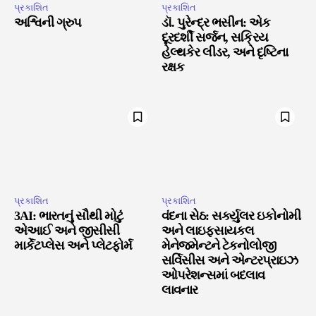
પ્રકાશિત
પ્રકાશિત
અશ્વિની ગ્રુપ
ડૉ. પુરેન્દ્ર ભસીન: એક
દૂરદર્શી સર્જન, સક્રિય
હેલ્થકેર લીડર, અને દૃષ્ટિના
રક્ષક
પ્રકાશિત
પ્રકાશિત
3AI: ભારતનું સૌથી મોટું
વંદના સેઠ: સર્ક્યુલર ઇકોનોમી
એઆઈ અને જીસીસી
અને લાઇફસાયકલ
માર્કેટપ્લેસ અને પ્લેટફોર્મ
મેનેજમેન્ટને ટેકનોલોજી
સર્વિસીસ અને એન્ટરપ્રાઇઝ
ઓપરેશન્સમાં બદલાવ
લાવનાર