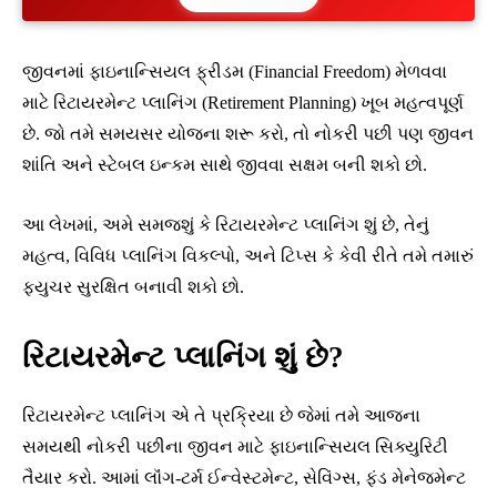
જીવનમાં ફાઇનાન્સિયલ ફ્રીડમ (Financial Freedom) મેળવવા
માટે રિટાયરમેન્ટ પ્લાનિંગ (Retirement Planning) ખૂબ મહત્વપૂર્ણ
છે. જો તમે સમયસર યોજના શરૂ કરો, તો નોકરી પછી પણ જીવન
શાંતિ અને સ્ટેબલ ઇન્કમ સાથે જીવવા સક્ષમ બની શકો છો.
આ લેખમાં, અમે સમજશું કે રિટાયરમેન્ટ પ્લાનિંગ શું છે, તેનું
મહત્વ, વિવિધ પ્લાનિંગ વિકલ્પો, અને ટિપ્સ કે કેવી રીતે તમે તમારું
ફ્યુચર સુરક્ષિત બનાવી શકો છો.
રિટાયરમેન્ટ પ્લાનિંગ શું છે?
રિટાયરમેન્ટ પ્લાનિંગ એ તે પ્રક્રિયા છે જેમાં તમે આજના
સમયથી નોકરી પછીના જીવન માટે ફાઇનાન્સિયલ સિક્યુરિટી
તૈયાર કરો. આમાં લૉંગ-ટર્મ ઈન્વેસ્ટમેન્ટ, સેવિંગ્સ, ફંડ મેનેજમેન્ટ