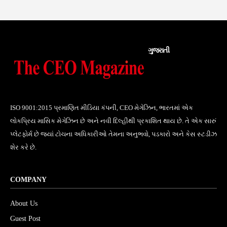
ગુજરાતી
ISO 9001:2015 પ્રમાણિત મીડિયા કંપની, CEO મેગેઝિન, ભારતમાં એક
લોકપ્રિય માસિક મેગેઝિન છે અને નવી દિલ્હીથી પ્રકાશિત થાય છે. તે એક સારું
પ્લેટફોર્મ છે જ્યાં ટોચના અધિકારીઓ તેમના અનુભવો, પડકારો અને કેસ સ્ટડીઝ
શેર કરે છે.
COMPANY
About Us
Guest Post