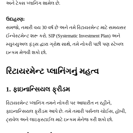
અને ટેક્સ પ્લાનિંગ શામેલ છે.
ઉદાહરણ:
સમજો, તમારી વય 30 વર્ષ છે અને તમે રિટાયરમેન્ટ માટે સમયસર
ઈન્વેસ્ટમેન્ટ શરૂ કરો. SIP (Systematic Investment Plan) અને
મ્યુચ્યુઅલ ફંડ્સ દ્વારા ગ્રોથ સાથે, તમે નોકરી પછી પણ સ્ટેબલ
ઇન્કમ મેળવી શકો છો.
રિટાયરમેન્ટ પ્લાનિંગનું મહત્વ
1. ફાઇનાન્સિયલ ફ્રીડમ
રિટાયરમેન્ટ પ્લાનિંગ તમને નોકરી પર આધારીત ન રહીને,
ફાઇનાન્સિયલ ફ્રીડમ આપે છે. તમે તમારી પર્સનલ ચોઈસ, હૉબી,
ટ્રાવેલ અને લાઇફસ્ટાઈલ માટે ઇન્કમ મેનેજ કરી શકો છો.