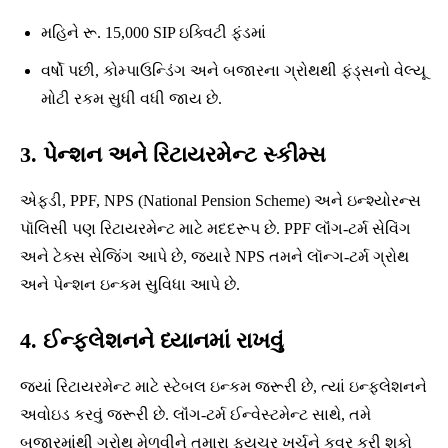
મહિને રૂ. 15,000 SIP ઇક્વિટી ફંડમાં
વર્ષો પછી, કોમ્પાઉન્ડિંગ અને બજારના ગ્રોથથી ફંડ્સનો વેલ્યૂ
મોટી રકમ સુધી વધી જાય છે.
3. પેન્શન અને રિટાયરમેન્ટ સ્કીમ્સ
એફડી, PPF, NPS (National Pension Scheme) અને ઇન્શ્યોરન્સ
પૉલિસી પણ રિટાયરમેન્ટ માટે મદદરૂપ છે. PPF લૉંગ-ટર્મ સેવિંગ
અને ટેક્સ સેજિંગ આપે છે, જ્યારે NPS તમને લૉન્ગ-ટર્મ ગ્રોથ
અને પેન્શન ઇન્કમ સુવિધા આપે છે.
4. ઈન્ફ્લેશનને ધ્યાનમાં રાખવું
જ્યાં રિટાયરમેન્ટ માટે સ્ટેબલ ઇન્કમ જરૂરી છે, ત્યાં ઇન્ફ્લેશનને
અવોઇડ કરવું જરૂરી છે. લૉંગ-ટર્મ ઈન્વેસ્ટમેન્ટ સાથે, તમે
બજારમાંથી ગ્રોથ મેળવીને તમારા ફ્યુચર ખર્ચને કવર કરી શકો