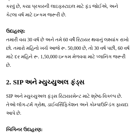
કરવું છે, કયા પ્રકારની લાઇફસ્ટાઇલ માટે ફંડ જોઈએ, અને
કેટલા વર્ષ માટે ઇન્કમ જરૂરી છે.
ઉદાહરણ:
તમારી વય 30 વર્ષ છે અને તમે 60 વર્ષે રિટાયર થવાનું લક્ષ્યાંક રાખો
છો. તમારો મહિનો ખર્ચ આજે રૂ. 50,000 છે, તો 30 વર્ષ પછી, 60 વર્ષ
માટે દર મહિને રૂ. 1,50,000 ઇન્કમ મેળવવા માટે પ્લાનિંગ જરૂરી
છે.
2. SIP અને મ્યુચ્યુઅલ ફંડ્સ
SIP અને મ્યુચ્યુઅલ ફંડ્સ રિટાયરમેન્ટ માટે શ્રેષ્ઠ વિકલ્પ છે.
તેઓ લૉંગ-ટર્મ ગ્રોથ, ડાઈવર્સિફિકેશન અને કોમ્પાઉન્ડિંગ ફાયદા
આપે છે.
બિગિનર ઉદાહરણ: