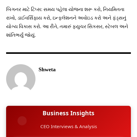
બિગનર માટે ટિપ્સ: સમય પહેલા યોજના શરૂ કરો, નિયમિતતા
રાખો, ડાઈવર્સિફાય કરો, ઇન્ફ્લેશનને અવોઇડ કરો અને ફંડ્સનું
યોગ્ય વિકાસ કરો. આ રીતે, તમારું ફ્યુચર સિકસર, સ્ટેબલ અને
શાંતિભર્યું જોયું.
Shweta
Business Insights
CEO Interviews & Analysis