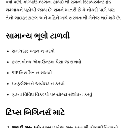
વર્ષો પછી, કોમ્પાઉન્ડિંગના ફાયદાથી રામનો રિટાયરમેન્ટ ફંડ
લક્ષ્યાંકને પહોંચી જાય છે. રામને ખાતરી છે કે નોકરી પછી પણ
તેનો લાઇફસ્ટાઇલ અને મહિને ખર્ચ સરળતાથી મેનેજ થઈ શકે છે.
સામાન્ય ભૂલો ટાળવી
સમયસર પ્લાન ન કરવો
ફક્ત બેન્ક એકાઉન્ટમાં પૈસા જ રાખવો
SIP નિયમિત ન રાખવી
ઇન્ફ્લેશનને અવોઇડ ન કરવો
ફંડના વિવિધ વિકલ્પો પર યોગ્ય સંશોધન કરવું
ટિપ્સ બિગિનર્સ માટે
જલદી શરૂ કરો:
સમય પહેલા શરૂ કરવાથી કોમ્પાઉન્ડિંગનો