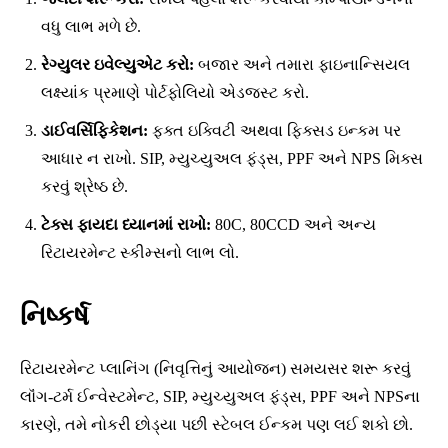
વધુ લાભ મળે છે.
રેગ્યુલર ઇવેલ્યુએટ કરો:
બજાર અને તમારા ફાઇનાન્સિયલ
લક્ષ્યાંક પ્રમાણે પોર્ટફોલિયો એડજસ્ટ કરો.
ડાઈવર્સિફિકેશન:
ફક્ત ઇક્વિટી અથવા ફિક્સડ ઇન્કમ પર
આધાર ન રાખો. SIP, મ્યુચ્યુઅલ ફંડ્સ, PPF અને NPS મિક્સ
કરવું શ્રેષ્ઠ છે.
ટેક્સ ફાયદા ધ્યાનમાં રાખો:
80C, 80CCD અને અન્ય
રિટાયરમેન્ટ સ્કીમ્સનો લાભ લો.
નિષ્કર્ષ
રિટાયરમેન્ટ પ્લાનિંગ (નિવૃત્તિનું આયોજન) સમયસર શરૂ કરવું
લૉંગ-ટર્મ ઈન્વેસ્ટમેન્ટ, SIP, મ્યુચ્યુઅલ ફંડ્સ, PPF અને NPSના
કારણે, તમે નોકરી છોડ્યા પછી સ્ટેબલ ઈન્કમ પણ લઈ શકો છો.