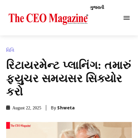
ગુજરાતી
વિત્તિ
રિટાયરમેન્ટ પ્લાનિંગ: તમારું
ફ્યુચર સમયસર સિક્યોર
કરો
By
Shweta
August 22, 2025