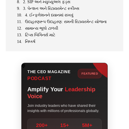
2. SIP અને મ્યુચ્યુઅલ ફંડ્સ
3. પેન્શન અને રિટાયરમેન્ટ સ્કીમ્સ
4. ઈન્ફ્લેશનને ધ્યાનમાં રાખવું
ઉદાહરણરૂપ ઉદાહરણ: રામની રિટાયરમેન્ટ યોજના
સામાન્ય ભૂલો ટાળવી
ટિપ્સ બિગિનર્સ માટે
નિષ્કર્ષ
THE CEO MAGAZINE
FEATURED
PODCAST
Amplify Your
Leadership
Voice
Join industry leaders who have shared their
insights with millions of professionals globally.
200+
15+
5M+