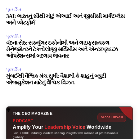
પ્રકાશિત
3AI: ભારતનું સૌથી મોટું એઆઈ અને જીસીસી માર્કેટપ્લેસ
અને પ્લેટફોર્મ
પ્રકાશિત
વંદના સેઠ: સર્ક્યુલર ઇકોનોમી અને લાઇફસાયકલ
મેનેજમેન્ટને ટેકનોલોજી સર્વિસીસ અને એન્ટરપ્રાઇઝ
ઓપરેશન્સમાં બદલાવ લાવનાર
પ્રકાશિત
મુંબઈથી વૈશ્વિક મંચ સુધી: વૈશાલી કે શાહનું બ્યુટી
એજ્યુકેશન માટેનું વૈશ્વિક વિઝન
THE CEO MAGAZINE
GLOBAL REACH
PODCAST
Amplify Your
Leadership Voice
Worldwide
Join 7,000+ industry leaders sharing insights with millions of professionals
globally