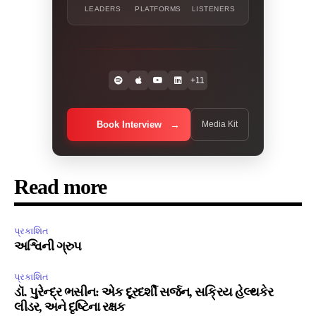
LEADERS
PLATFORMS
LISTENERS
+11
Book Interview
Media Kit
Read more
પ્રકાશિત
અશ્વિની ગ્રુપ
પ્રકાશિત
ડૉ. પુરેન્દ્ર ભસીન: એક દૂરદર્શી સર્જન, સક્રિય હેલ્થકેર
લીડર, અને દૃષ્ટિના રક્ષક