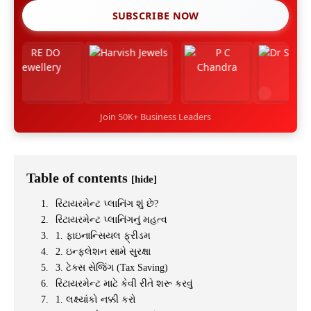
SUBSCRIBE NOW
Join 50K+ Business Leaders
Table of contents
[hide]
રિટાયરમેન્ટ પ્લાનિંગ શું છે?
રિટાયરમેન્ટ પ્લાનિંગનું મહત્વ
1. ફાઇનાન્સિયલ ફ્રીડમ
2. ઇન્ફ્લેશન સામે સુરક્ષા
3. ટેક્સ સેજિંગ (Tax Saving)
રિટાયરમેન્ટ માટે કેવી રીતે શરૂ કરવું
1. લક્ષ્યાંકો નક્કી કરો