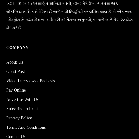
ISO 9001:2015 પ્રમાણિત મીડિયા કંપની, CEO મેગેઝિન, ભારતમાં એક
લોકપ્રિય માસિક મેગેઝિન છે અને નવી દિલ્હીથી પ્રકાશિત થાય છે. તે એક સારું
પ્લેટફોર્મ છે જ્યાં ટોચના અધિકારીઓ તેમના અનુભવો, પડકારો અને કેસ સ્ટડીઝ
શેર કરે છે.
COMPANY
About Us
Guest Post
Video Interviews / Podcasts
Pay Online
Advertise With Us
Subscribe to Print
Privacy Policy
Terms And Conditions
Contact Us