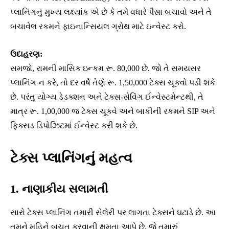
પ્લાનિંગનું મુખ્ય લક્ષ્યાંક એ છે કે તમે વધારે પૈસા બચાવો અને તે
બચાવેલ રકમને ફાઇનાન્સિયલ ગ્રોથ માટે ઇન્વેસ્ટ કરો.
ઉદાહરણ:
સમજો, રામની માસિક ઇન્કમ રૂ. 80,000 છે. જો તે સમયસર
પ્લાનિંગ ન કરે, તો દર વર્ષે તેણે રૂ. 1,50,000 ટેક્સ ચૂકવો પડી શકે
છે. પરંતુ યોગ્ય ડેડક્શન અને ટેક્સ-સેવિંગ ઈન્વેસ્ટમેન્ટથી, તે
માત્ર રૂ. 1,00,000 જ ટેક્સ ચૂકવે અને બાકીની રકમને SIP અને
ફિક્સડ ડિપોઝિટમાં ઈન્વેસ્ટ કરી શકે છે.
ટેક્સ પ્લાનિંગનું મહત્વ
1. નાણાકીય સલામતી
સારો ટેક્સ પ્લાનિંગ તમારી સેલેરી પર લાગતા ટેક્સને ઘટાડે છે. આ
તમને મહિને બચત કરવાની ક્ષમતા આપે છે, જે તમારું