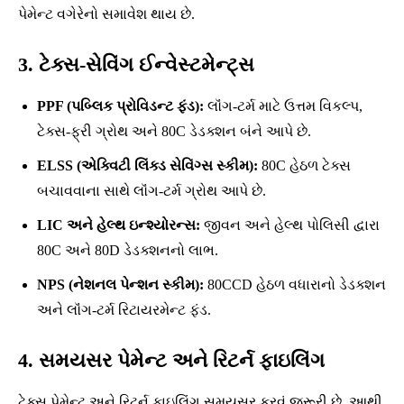
પેમેન્ટ વગેરેનો સમાવેશ થાય છે.
3. ટેક્સ-સેવિંગ ઈન્વેસ્ટમેન્ટ્સ
PPF (પબ્લિક પ્રોવિડન્ટ ફંડ):
લૉંગ-ટર્મ માટે ઉત્તમ વિકલ્પ,
ટેક્સ-ફ્રી ગ્રોથ અને 80C ડેડક્શન બંને આપે છે.
ELSS (એક્વિટી લિંક્ડ સેવિંગ્સ સ્કીમ):
80C હેઠળ ટેક્સ
બચાવવાના સાથે લૉંગ-ટર્મ ગ્રોથ આપે છે.
LIC અને હેલ્થ ઇન્શ્યોરન્સ:
જીવન અને હેલ્થ પોલિસી દ્વારા
80C અને 80D ડેડક્શનનો લાભ.
NPS (નેશનલ પેન્શન સ્કીમ):
80CCD હેઠળ વધારાનો ડેડક્શન
અને લૉંગ-ટર્મ રિટાયરમેન્ટ ફંડ.
4. સમયસર પેમેન્ટ અને રિટર્ન ફાઇલિંગ
ટેક્સ પેમેન્ટ અને રિટર્ન ફાઇલિંગ સમયસર કરવું જરૂરી છે. આથી,