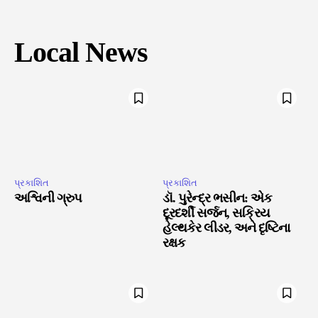
Local News
પ્રકાશિત
પ્રકાશિત
અશ્વિની ગ્રુપ
ડૉ. પુરેન્દ્ર ભસીન: એક
દૂરદર્શી સર્જન, સક્રિય
હેલ્થકેર લીડર, અને દૃષ્ટિના
રક્ષક