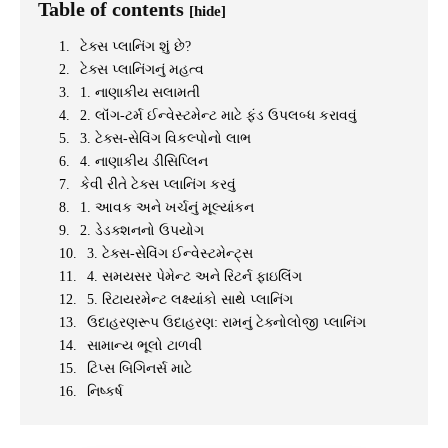
Table of contents
[hide]
ટેક્સ પ્લાનિંગ શું છે?
ટેક્સ પ્લાનિંગનું મહત્વ
1. નાણાકીય સલામતી
2. લૉંગ-ટર્મ ઈન્વેસ્ટમેન્ટ માટે ફંડ ઉપલબ્ધ કરાવવું
3. ટેક્સ-સેવિંગ વિકલ્પોનો લાભ
4. નાણાકીય ડીસિપ્લિન
કેવી રીતે ટેક્સ પ્લાનિંગ કરવું
1. આવક અને ખર્ચનું મૂલ્યાંકન
2. ડેડક્શનનો ઉપયોગ
3. ટેક્સ-સેવિંગ ઈન્વેસ્ટમેન્ટ્સ
4. સમયસર પેમેન્ટ અને રિટર્ન ફાઇલિંગ
5. રિટાયરમેન્ટ લક્ષ્યાંકો સાથે પ્લાનિંગ
ઉદાહરણરૂપ ઉદાહરણ: રામનું ટેક્નોલોજી પ્લાનિંગ
સામાન્ય ભૂલો ટાળવી
ટિપ્સ બિગિનર્સ માટે
નિષ્કર્ષ