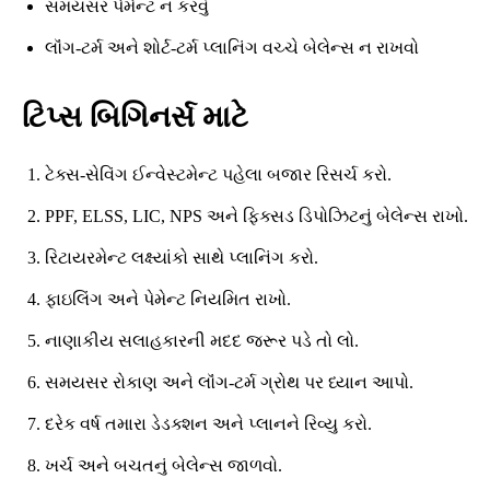
સમયસર પેમેન્ટ ન કરવું
લૉંગ-ટર્મ અને શોર્ટ-ટર્મ પ્લાનિંગ વચ્ચે બેલેન્સ ન રાખવો
ટિપ્સ બિગિનર્સ માટે
ટેક્સ-સેવિંગ ઈન્વેસ્ટમેન્ટ પહેલા બજાર રિસર્ચ કરો.
PPF, ELSS, LIC, NPS અને ફિક્સડ ડિપોઝિટનું બેલેન્સ રાખો.
રિટાયરમેન્ટ લક્ષ્યાંકો સાથે પ્લાનિંગ કરો.
ફાઇલિંગ અને પેમેન્ટ નિયમિત રાખો.
નાણાકીય સલાહકારની મદદ જરૂર પડે તો લો.
સમયસર રોકાણ અને લૉંગ-ટર્મ ગ્રોથ પર ધ્યાન આપો.
દરેક વર્ષ તમારા ડેડક્શન અને પ્લાનને રિવ્યુ કરો.
ખર્ચ અને બચતનું બેલેન્સ જાળવો.