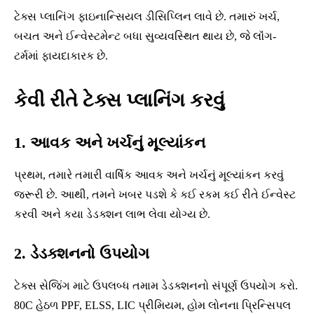
ટેક્સ પ્લાનિંગ ફાઇનાન્સિયલ ડીસિપ્લિન લાવે છે. તમારું ખર્ચ,
બચત અને ઈન્વેસ્ટમેન્ટ બધા સુવ્યવસ્થિત થાય છે, જે લૉંગ-
ટર્મમાં ફાયદાકારક છે.
કેવી રીતે ટેક્સ પ્લાનિંગ કરવું
1. આવક અને ખર્ચનું મૂલ્યાંકન
પ્રથમ, તમારે તમારી વાર્ષિક આવક અને ખર્ચનું મૂલ્યાંકન કરવું
જરૂરી છે. આથી, તમને ખબર પડશે કે કઈ રકમ કઈ રીતે ઈન્વેસ્ટ
કરવી અને કયા ડેડક્શન લાભ લેવા યોગ્ય છે.
2. ડેડક્શનનો ઉપયોગ
ટેક્સ સેજિંગ માટે ઉપલબ્ધ તમામ ડેડક્શનનો સંપૂર્ણ ઉપયોગ કરો.
80C હેઠળ PPF, ELSS, LIC પ્રીમિયમ, હોમ લોનના પ્રિન્સિપલ