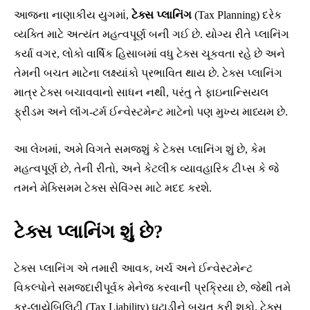
આજના નાણાકીય યુગમાં,
ટેક્સ પ્લાનિંગ
(Tax Planning) દરેક
વ્યક્તિ માટે અત્યંત મહત્વપૂર્ણ બની ગઈ છે. યોગ્ય રીતે પ્લાનિંગ
કર્યા વગર, લોકો વાર્ષિક હિસાબમાં વધુ ટેક્સ ચૂકવતા રહે છે અને
તેમની બચત માટેના લક્ષ્યાંકો પ્રભાવિત થાય છે. ટેક્સ પ્લાનિંગ
માત્ર ટેક્સ બચાવવાનો સાધન નથી, પરંતુ તે ફાઇનાન્સિયલ
ફ્રીડમ અને લૉંગ-ટર્મ ઈન્વેસ્ટમેન્ટ માટેનો પણ મુખ્ય માધ્યમ છે.
આ લેખમાં, અમે વિગતે સમજશું કે ટેક્સ પ્લાનિંગ શું છે, કેમ
મહત્વપૂર્ણ છે, તેની રીતો, અને કેટલીક વ્યાવહારિક ટીપ્સ કે જે
તમને મેક્સિમમ ટેક્સ સેવિંગ્સ માટે મદદ કરશે.
ટેક્સ પ્લાનિંગ શું છે?
ટેક્સ પ્લાનિંગ એ તમારી આવક, ખર્ચ અને ઈન્વેસ્ટમેન્ટ
વિકલ્પોને સમજદારીપૂર્વક મેનેજ કરવાની પ્રક્રિયા છે, જેથી તમે
કર-લાયેબિલિટી (Tax Liability) ઘટાડીને બચત કરી શકો. ટેક્સ