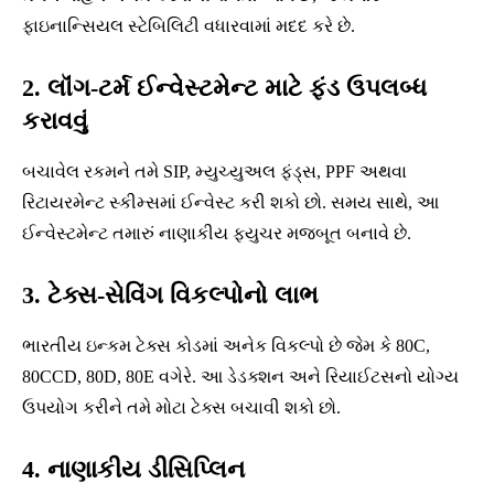
ફાઇનાન્સિયલ સ્ટેબિલિટી વધારવામાં મદદ કરે છે.
2. લૉંગ-ટર્મ ઈન્વેસ્ટમેન્ટ માટે ફંડ ઉપલબ્ધ
કરાવવું
બચાવેલ રકમને તમે SIP, મ્યુચ્યુઅલ ફંડ્સ, PPF અથવા
રિટાયરમેન્ટ સ્કીમ્સમાં ઈન્વેસ્ટ કરી શકો છો. સમય સાથે, આ
ઈન્વેસ્ટમેન્ટ તમારું નાણાકીય ફ્યુચર મજબૂત બનાવે છે.
3. ટેક્સ-સેવિંગ વિકલ્પોનો લાભ
ભારતીય ઇન્કમ ટેક્સ કોડમાં અનેક વિકલ્પો છે જેમ કે 80C,
80CCD, 80D, 80E વગેરે. આ ડેડક્શન અને રિયાઈટસનો યોગ્ય
ઉપયોગ કરીને તમે મોટા ટેક્સ બચાવી શકો છો.
4. નાણાકીય ડીસિપ્લિન