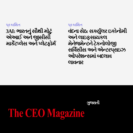
પ્રકાશિત
પ્રકાશિત
3AI: ભારતનું સૌથી મોટું
વંદના સેઠ: સર્ક્યુલર ઇકોનોમી
એઆઈ અને જીસીસી
અને લાઇફસાયકલ
માર્કેટપ્લેસ અને પ્લેટફોર્મ
મેનેજમેન્ટને ટેકનોલોજી
સર્વિસીસ અને એન્ટરપ્રાઇઝ
ઓપરેશન્સમાં બદલાવ
લાવનાર
ગુજરાતી