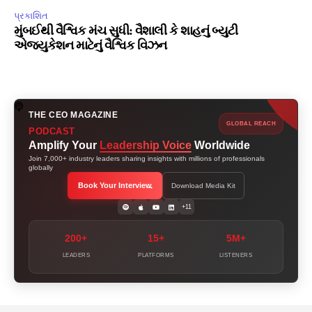
પ્રકાશિત
મુંબઈથી વૈશ્વિક મંચ સુધી: વૈશાલી કે શાહનું બ્યુટી
એજ્યુકેશન માટેનું વૈશ્વિક વિઝન
THE CEO MAGAZINE
GLOBAL REACH
PODCAST
Amplify Your
Leadership Voice
Worldwide
Join 7,000+ industry leaders sharing insights with millions of professionals
globally
Book Your Interview
Download Media Kit
+11
200+
15+
5M+
LEADERS
PLATFORMS
LISTENERS