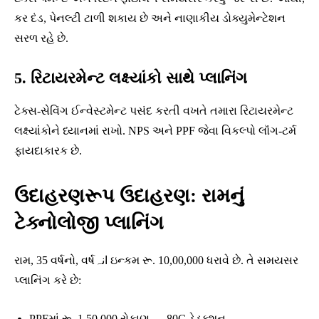
કર દંડ, પેનલ્ટી ટાળી શકાય છે અને નાણાકીય ડોક્યુમેન્ટેશન
સરળ રહે છે.
5. રિટાયરમેન્ટ લક્ષ્યાંકો સાથે પ્લાનિંગ
ટેક્સ-સેવિંગ ઈન્વેસ્ટમેન્ટ પસંદ કરતી વખતે તમારા રિટાયરમેન્ટ
લક્ષ્યાંકોને ધ્યાનમાં રાખો. NPS અને PPF જેવા વિકલ્પો લૉંગ-ટર્મ
ફાયદાકારક છે.
ઉદાહરણરૂપ ઉદાહરણ: રામનું
ટેક્નોલોજી પ્લાનિંગ
રામ, 35 વર્ષનો, વર્ષانہ ઇન્કમ રૂ. 10,00,000 ધરાવે છે. તે સમયસર
પ્લાનિંગ કરે છે:
PPFમાં રૂ. 1,50,000 રોકાણ → 80C ડેડક્શન