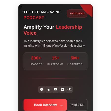
THE CEO MAGAZINE
FEATURED
PODCAST
Amplify Your
Leadership
Voice
Join industry leaders who have shared their
insights with millions of professionals globally.
200+
15+
5M+
LEADERS
PLATFORMS
LISTENERS
+11
Book Interview
Media Kit