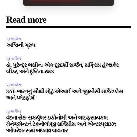
Read more
પ્રકાશિત
અશ્વિની ગ્રુપ
પ્રકાશિત
ડૉ. પુરેન્દ્ર ભસીન: એક દૂરદર્શી સર્જન, સક્રિય હેલ્થકેર
લીડર, અને દૃષ્ટિના રક્ષક
પ્રકાશિત
3AI: ભારતનું સૌથી મોટું એઆઈ અને જીસીસી માર્કેટપ્લેસ
અને પ્લેટફોર્મ
પ્રકાશિત
વંદના સેઠ: સર્ક્યુલર ઇકોનોમી અને લાઇફસાયકલ
મેનેજમેન્ટને ટેકનોલોજી સર્વિસીસ અને એન્ટરપ્રાઇઝ
ઓપરેશન્સમાં બદલાવ લાવનાર