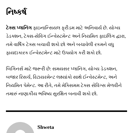
નિષ્કર્ષ
ટેક્સ પ્લાનિંગ
ફાઇનાન્સિયલ ફ્રીડમ માટે અનિવાર્ય છે. યોગ્ય
ડેડક્શન, ટેક્સ-સેવિંગ ઈન્વેસ્ટમેન્ટ અને નિયમિત ફાઇલિંગ દ્વારા,
તમે વાર્ષિક ટેક્સ બચાવી શકો છો અને બચાવેલી રકમને વધુ
ફાયદાકારક ઈન્વેસ્ટમેન્ટ માટે ઉપયોગ કરી શકો છો.
બિગિનર્સ માટે જરૂરી છે: સમયસર પ્લાનિંગ, યોગ્ય ડેડક્શન,
બજાર રિસર્ચ, રિટાયરમેન્ટ લક્ષ્યાંકો સાથે ઈન્વેસ્ટમેન્ટ, અને
નિયમિત પેમેન્ટ. આ રીતે, તમે મેક્સિમમ ટેક્સ સેવિંગ્સ મેળવીને
તમારું નાણાકીય ભવિષ્ય સુરક્ષિત બનાવી શકો છો.
Shweta