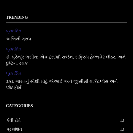
TRENDING
પ્રકાશિત
અશ્વિની ગ્રુપ
પ્રકાશિત
ડૉ. પુરેન્દ્ર ભસીન: એક દૂરદર્શી સર્જન, સક્રિય હેલ્થકેર લીડર, અને
દૃષ્ટિના રક્ષક
પ્રકાશિત
3AI: ભારતનું સૌથી મોટું એઆઈ અને જીસીસી માર્કેટપ્લેસ અને
પ્લેટફોર્મ
CATEGORIES
કેવી રીતે
13
પ્રકાશિત
13