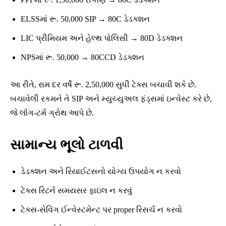
ELSSમાં રૂ. 50,000 SIP → 80C ડેડક્શન
LIC પ્રીમિયમ અને હેલ્થ પોલિસી → 80D ડેડક્શન
NPSમાં રૂ. 50,000 → 80CCD ડેડક્શન
આ રીતે, રામ દર વર્ષે રૂ. 2,50,000 સુધી ટેક્સ બચાવી શકે છે.
બચાવેલી રકમને તે SIP અને મ્યુચ્યુઅલ ફંડ્સમાં ઇન્વેસ્ટ કરે છે,
જે લૉંગ-ટર્મ ગ્રોથ આપે છે.
સામાન્ય ભૂલો ટાળવી
ડેડક્શન અને રિયાઈટસનો યોગ્ય ઉપયોગ ન કરવો
ટેક્સ રિટર્ન સમયસર ફાઇલ ન કરવું
ટેક્સ-સેવિંગ ઈન્વેસ્ટમેન્ટ પર proper રિસર્ચ ન કરવો