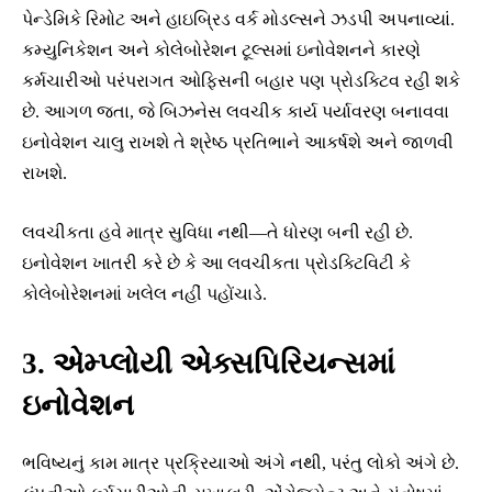
પેન્ડેમિકે રિમોટ અને હાઇબ્રિડ વર્ક મોડલ્સને ઝડપી અપનાવ્યાં.
કમ્યુનિકેશન અને કોલેબોરેશન ટૂલ્સમાં ઇનોવેશનને કારણે
કર્મચારીઓ પરંપરાગત ઓફિસની બહાર પણ પ્રોડક્ટિવ રહી શકે
છે. આગળ જતા, જે બિઝનેસ લવચીક કાર્ય પર્યાવરણ બનાવવા
ઇનોવેશન ચાલુ રાખશે તે શ્રેષ્ઠ પ્રતિભાને આકર્ષશે અને જાળવી
રાખશે.
લવચીકતા હવે માત્ર સુવિધા નથી—તે ધોરણ બની રહી છે.
ઇનોવેશન ખાતરી કરે છે કે આ લવચીકતા પ્રોડક્ટિવિટી કે
કોલેબોરેશનમાં ખલેલ નહીં પહોંચાડે.
3. એમ્પ્લોયી એક્સપિરિયન્સમાં
ઇનોવેશન
ભવિષ્યનું કામ માત્ર પ્રક્રિયાઓ અંગે નથી, પરંતુ લોકો અંગે છે.