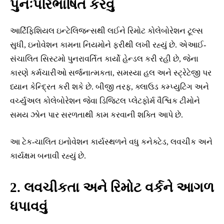
પુનઃપરિભાષિત કરવું
આર્ટિફિશિયલ ઇન્ટેલિજન્સથી લઈને રિમોટ કોલેબોરેશન ટૂલ્સ
સુધી, ઇનોવેશન કામના નિયમોને ફરીથી લખી રહ્યું છે. એઆઈ-
સંચાલિત સિસ્ટમો પુનરાવર્તિત કાર્યો હેન્ડલ કરી રહી છે, જેના
કારણે કર્મચારીઓ સર્જનાત્મકતા, સમસ્યા હલ અને સ્ટ્રેટેજી પર
ધ્યાન કેન્દ્રિત કરી શકે છે. બીજી તરફ, ક્લાઉડ કમ્પ્યુટિંગ અને
વર્ચ્યુઅલ કોલેબોરેશન જેવા ડિજિટલ પ્લેટફોર્મ વૈશ્વિક ટીમોને
સમય ઝોન પાર સરળતાથી કામ કરવાની શક્તિ આપે છે.
આ ટેક-ચાલિત ઇનોવેશન કાર્યસ્થળને વધુ કનેક્ટેડ, લવચીક અને
કાર્યક્ષમ બનાવી રહ્યું છે.
2. લવચીકતા અને રિમોટ વર્કને આગળ
ધપાવવું