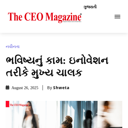
ગુજરાતી
નવીનતા
ભવિષ્યનું કામ: ઇનોવેશન
તરીકે મુખ્ય ચાલક
By
Shweta
August 26, 2025