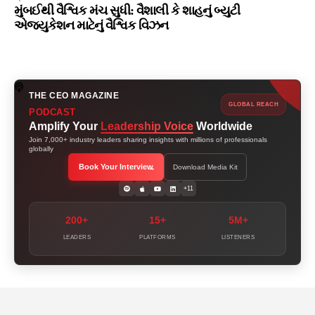
મુંબઈથી વૈશ્વિક મંચ સુધી: વૈશાલી કે શાહનું બ્યુટી
એજ્યુકેશન માટેનું વૈશ્વિક વિઝન
THE CEO MAGAZINE
GLOBAL REACH
PODCAST
Amplify Your
Leadership Voice
Worldwide
Join 7,000+ industry leaders sharing insights with millions of professionals
globally
Book Your Interview
Download Media Kit
+11
200+
15+
5M+
LEADERS
PLATFORMS
LISTENERS