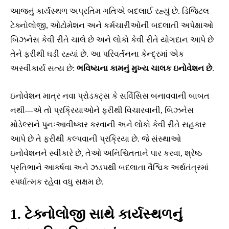
આજનું કાર્યસ્થળ અપ્રતિમ ગતિએ બદલાઈ રહ્યું છે. ડિજિટલ
ટેક્નોલોજી, ઓટોમેશન અને કર્મચારીઓની બદલાતી અપેક્ષાઓ
બિઝનેસ કેવી રીતે ચાલે છે અને લોકો કેવી રીતે યોગદાન આપે છે
તેને ફરીથી ઘડી રહ્યાં છે. આ પરિવર્તનના કેન્દ્રમાં એક
અસ્વીકાર્ય સત્ય છે:
ભવિષ્યના કામનું મુખ્ય ચાલક ઇનોવેશન છે
.
ઇનોવેશન માત્ર નવા પ્રોડક્ટ્સ કે સર્વિસિસ બનાવવાની બાબત
નથી—એ તો પ્રક્રિયાઓને ફરીથી વિચારવાની, બિઝનેસ
મોડેલ્સને પુનઃઆવીષ્કાર કરવાની અને લોકો કેવી રીતે સહકાર
આપે છે તે ફરીથી કલ્પવાની પ્રક્રિયા છે. જે સંસ્થાઓ
ઇનોવેશનને સ્વીકારે છે, તેઓ અનિશ્ચિતતાને પાર કરવા, શ્રેષ્ઠ
પ્રતિભાને આકર્ષવા અને ઝડપથી બદલાતા વૈશ્વિક અર્થતંત્રમાં
સ્પર્ધાત્મક રહેવા વધુ સક્ષમ છે.
1. ટેક્નોલોજી સાથે કાર્યસ્થળનું