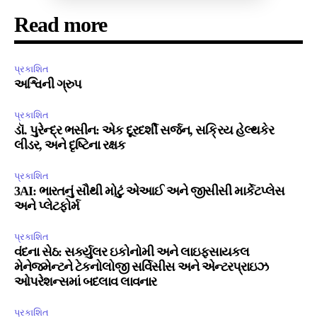
Read more
પ્રકાશિત
અશ્વિની ગ્રુપ
પ્રકાશિત
ડૉ. પુરેન્દ્ર ભસીન: એક દૂરદર્શી સર્જન, સક્રિય હેલ્થકેર
લીડર, અને દૃષ્ટિના રક્ષક
પ્રકાશિત
3AI: ભારતનું સૌથી મોટું એઆઈ અને જીસીસી માર્કેટપ્લેસ
અને પ્લેટફોર્મ
પ્રકાશિત
વંદના સેઠ: સર્ક્યુલર ઇકોનોમી અને લાઇફસાયકલ
મેનેજમેન્ટને ટેકનોલોજી સર્વિસીસ અને એન્ટરપ્રાઇઝ
ઓપરેશન્સમાં બદલાવ લાવનાર
પ્રકાશિત