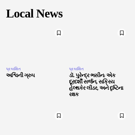
Local News
પ્રકાશિત
પ્રકાશિત
અશ્વિની ગ્રુપ
ડૉ. પુરેન્દ્ર ભસીન: એક
દૂરદર્શી સર્જન, સક્રિય
હેલ્થકેર લીડર, અને દૃષ્ટિના
રક્ષક