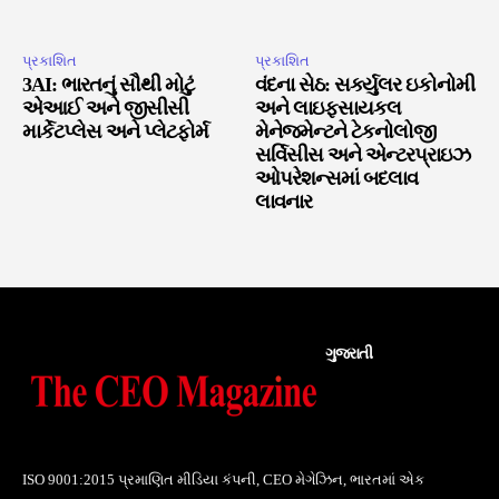
પ્રકાશિત
પ્રકાશિત
3AI: ભારતનું સૌથી મોટું
વંદના સેઠ: સર્ક્યુલર ઇકોનોમી
એઆઈ અને જીસીસી
અને લાઇફસાયકલ
માર્કેટપ્લેસ અને પ્લેટફોર્મ
મેનેજમેન્ટને ટેકનોલોજી
સર્વિસીસ અને એન્ટરપ્રાઇઝ
ઓપરેશન્સમાં બદલાવ
લાવનાર
ગુજરાતી
ISO 9001:2015 પ્રમાણિત મીડિયા કંપની, CEO મેગેઝિન, ભારતમાં એક