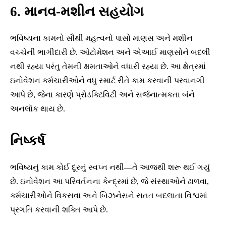
6. માનવ-મશીન સહયોગ
ભવિષ્યના કામનો સૌથી મહત્વનો પાસો માણસ અને મશીન
વચ્ચેની ભાગીદારી છે. ઓટોમેશન અને એઆઈ માણસોને બદલી
નથી રહ્યા પરંતુ તેમની ક્ષમતાઓને વધારી રહ્યા છે. આ ક્ષેત્રમાં
ઇનોવેશન કર્મચારીઓને વધુ સ્માર્ટ રીતે કામ કરવાની પરવાનગી
આપે છે, જેના કારણે પ્રોડક્ટિવિટી અને સર્જનાત્મકતા બંને
અનલૉક થાય છે.
નિષ્કર્ષ
ભવિષ્યનું કામ કોઈ દૂરનું સ્વપ્ન નથી—તે આજથી શરૂ થઈ ગયું
છે. ઇનોવેશન આ પરિવર્તનના કેન્દ્રમાં છે, જે સંસ્થાઓને ઢાળવા,
કર્મચારીઓને વિકસવા અને બિઝનેસને સતત બદલાતા વિશ્વમાં
પ્રગતિ કરવાની શક્તિ આપે છે.