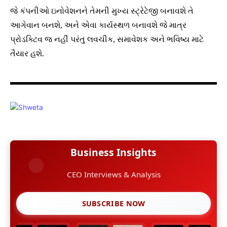
જે કંપનીઓ ઇનોવેશનને તેમની મુખ્ય સ્ટ્રેટેજી બનાવશે તે
આગેવાન બનશે, અને એવા કાર્યસ્થળ બનાવશે જે માત્ર
પ્રોડક્ટિવ જ નહીં પરંતુ લવચીક, સમાવેશક અને ભવિષ્ય માટે
તૈયાર હશે.
Business Insights
CEO Interviews & Analysis
SUBSCRIBE NOW