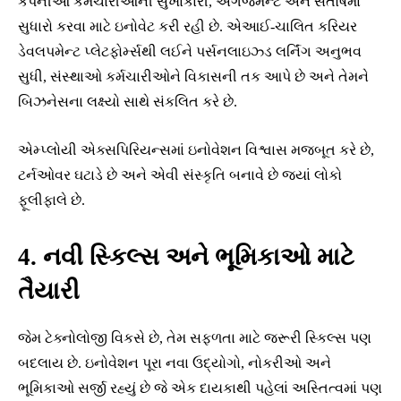
કંપનીઓ કર્મચારીઓની સુખાકારી, એંગેજમેન્ટ અને સંતોષમાં
સુધારો કરવા માટે ઇનોવેટ કરી રહી છે. એઆઈ-ચાલિત કરિયર
ડેવલપમેન્ટ પ્લેટફોર્મ્સથી લઈને પર્સનલાઇઝ્ડ લર્નિંગ અનુભવ
સુધી, સંસ્થાઓ કર્મચારીઓને વિકાસની તક આપે છે અને તેમને
બિઝનેસના લક્ષ્યો સાથે સંકલિત કરે છે.
એમ્પ્લોયી એક્સપિરિયન્સમાં ઇનોવેશન વિશ્વાસ મજબૂત કરે છે,
ટર્નઓવર ઘટાડે છે અને એવી સંસ્કૃતિ બનાવે છે જ્યાં લોકો
ફૂલીફાલે છે.
4. નવી સ્કિલ્સ અને ભૂમિકાઓ માટે
તૈયારી
જેમ ટેક્નોલોજી વિકસે છે, તેમ સફળતા માટે જરૂરી સ્કિલ્સ પણ
બદલાય છે. ઇનોવેશન પૂરા નવા ઉદ્યોગો, નોકરીઓ અને
ભૂમિકાઓ સર્જી રહ્યું છે જે એક દાયકાથી પહેલાં અસ્તિત્વમાં પણ