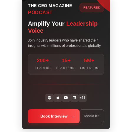
THE CEO MAGAZINE
FEATURED
PODCAST
Amplify Your
Leadership
Voice
Join industry leaders who have shared their
insights with millions of professionals globally.
200+
15+
5M+
LEADERS
PLATFORMS
LISTENERS
+11
Book Interview
Media Kit