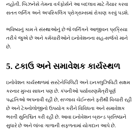
નહોતી. બિઝનેસે તેમના વર્કફોર્સને આ બદલાવ માટે તૈયાર કરવા
સતત લર્નિંગ અને અપસ્કિલિંગ પ્રોગ્રામ્સમાં રોકાણ કરવું પડશે.
ભવિષ્યનું કામ તે સંસ્થાઓનું છે જે લર્નિંગને આજીવન પ્રક્રિયા
તરીકે જુએ છે અને કર્મચારીઓને ઇનોવેશનના સહ-સર્જકો માને
છે.
5. ટકાઉ અને સમાવેશક કાર્યસ્થળ
ઇનોવેશન કાર્યસ્થળમાં સસ્ટેનેબિલિટી અને ઇનક્લુઝિવિટી સક્ષમ
કરનાર મુખ્ય સાધન પણ છે. કંપનીઓ પર્યાવરણમૈત્રીપૂર્ણ
પદ્ધતિઓ અપનાવી રહી છે, સપ્લાય ચેઈન્સને ફરીથી વિચારી રહી
છે અને ટેક્નોલોજીનો ઉપયોગ કરીને વિવિધતા અને સમાવેશક
ભરતી સુનિશ્ચિત કરી રહી છે. આવા ઇનોવેશન બ્રાન્ડ પ્રતિષ્ઠાને
સુધારે છે અને લાંબા ગાળાની સફળતામાં યોગદાન આપે છે.