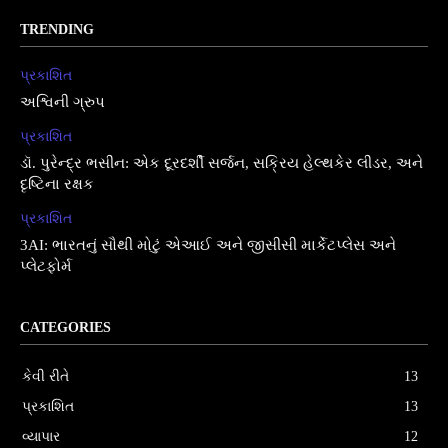
TRENDING
પ્રકાશિત
અશ્વિની ગ્રુપ
પ્રકાશિત
ડૉ. પુરેન્દ્ર ભસીન: એક દૂરદર્શી સર્જન, સક્રિય હેલ્થકેર લીડર, અને
દૃષ્ટિના રક્ષક
પ્રકાશિત
3AI: ભારતનું સૌથી મોટું એઆઈ અને જીસીસી માર્કેટપ્લેસ અને
પ્લેટફોર્મ
CATEGORIES
કેવી રીતે
13
પ્રકાશિત
13
વ્યાપાર
12