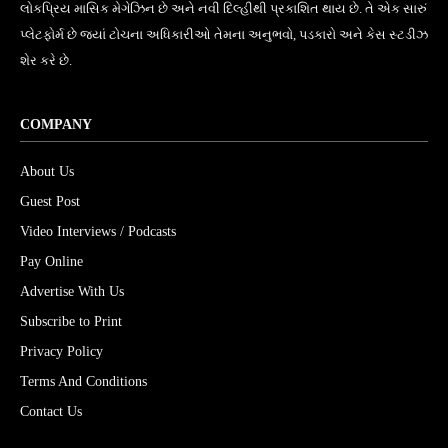
લોકપ્રિય માસિક મેગેઝિન છે અને નવી દિલ્હીથી પ્રકાશિત થાય છે. તે એક સારું
પ્લેટફોર્મ છે જ્યાં ટોચના અધિકારીઓ તેમના અનુભવો, પડકારો અને કેસ સ્ટડીઝ
શેર કરે છે.
COMPANY
About Us
Guest Post
Video Interviews / Podcasts
Pay Online
Advertise With Us
Subscribe to Print
Privacy Policy
Terms And Conditions
Contact Us