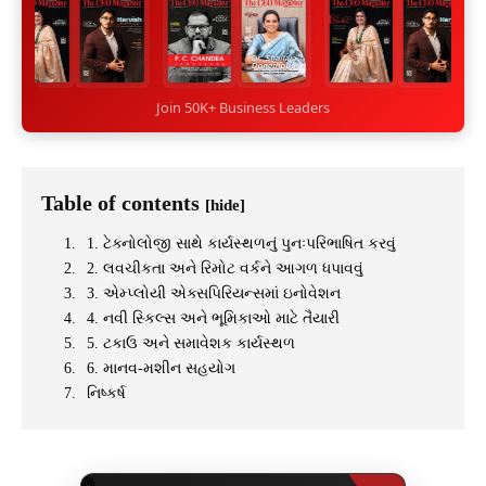
Join 50K+ Business Leaders
Table of contents
[hide]
1. ટેક્નોલોજી સાથે કાર્યસ્થળનું પુનઃપરિભાષિત કરવું
2. લવચીકતા અને રિમોટ વર્કને આગળ ધપાવવું
3. એમ્પ્લોયી એક્સપિરિયન્સમાં ઇનોવેશન
4. નવી સ્કિલ્સ અને ભૂમિકાઓ માટે તૈયારી
5. ટકાઉ અને સમાવેશક કાર્યસ્થળ
6. માનવ-મશીન સહયોગ
નિષ્કર્ષ