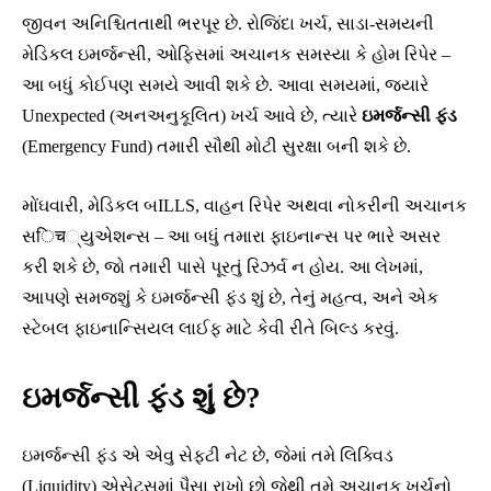
જીવન અનિશ્ચિતતાથી ભરપૂર છે. રોજિંદા ખર્ચ, સાડા-સમયની
મેડિકલ ઇમર્જન્સી, ઓફિસમાં અચાનક સમસ્યા કે હોમ રિપેર –
આ બધું કોઈપણ સમયે આવી શકે છે. આવા સમયમાં, જ્યારે
Unexpected (અનઅનુકૂલિત) ખર્ચ આવે છે, ત્યારે
ઇમર્જન્સી ફંડ
(Emergency Fund) તમારી સૌથી મોટી સુરક્ષા બની શકે છે.
મોંઘવારી, મેડિકલ બILLS, વાહન રિપેર અથવા નોકરીની અચાનક
સिच્યુએશન્સ – આ બધું તમારા ફાઇનાન્સ પર ભારે અસર
કરી શકે છે, જો તમારી પાસે પૂરતું રિઝર્વ ન હોય. આ લેખમાં,
આપણે સમજશું કે ઇમર્જન્સી ફંડ શું છે, તેનું મહત્વ, અને એક
સ્ટેબલ ફાઇનાન્સિયલ લાઈફ માટે કેવી રીતે બિલ્ડ કરવું.
ઇમર્જન્સી ફંડ શું છે?
ઇમર્જન્સી ફંડ એ એવુ સેફ્ટી નેટ છે, જેમાં તમે લિક્વિડ
(Liquidity) એસેટ્સમાં પૈસા રાખો છો જેથી તમે અચાનક ખર્ચનો