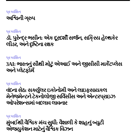
પ્રકાશિત
અશ્વિની ગ્રુપ
પ્રકાશિત
ડૉ. પુરેન્દ્ર ભસીન: એક દૂરદર્શી સર્જન, સક્રિય હેલ્થકેર
લીડર, અને દૃષ્ટિના રક્ષક
પ્રકાશિત
3AI: ભારતનું સૌથી મોટું એઆઈ અને જીસીસી માર્કેટપ્લેસ
અને પ્લેટફોર્મ
પ્રકાશિત
વંદના સેઠ: સર્ક્યુલર ઇકોનોમી અને લાઇફસાયકલ
મેનેજમેન્ટને ટેકનોલોજી સર્વિસીસ અને એન્ટરપ્રાઇઝ
ઓપરેશન્સમાં બદલાવ લાવનાર
પ્રકાશિત
મુંબઈથી વૈશ્વિક મંચ સુધી: વૈશાલી કે શાહનું બ્યુટી
એજ્યુકેશન માટેનું વૈશ્વિક વિઝન