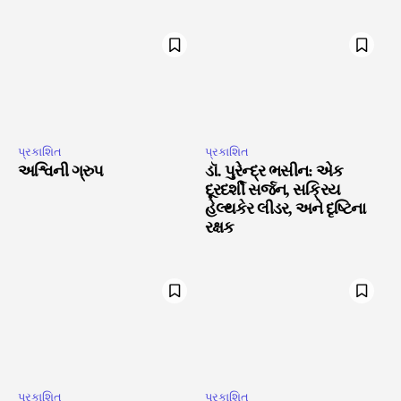
પ્રકાશિત
પ્રકાશિત
અશ્વિની ગ્રુપ
ડૉ. પુરેન્દ્ર ભસીન: એક
દૂરદર્શી સર્જન, સક્રિય
હેલ્થકેર લીડર, અને દૃષ્ટિના
રક્ષક
પ્રકાશિત
પ્રકાશિત