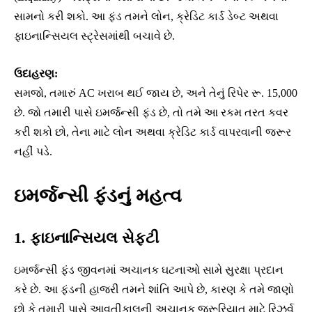
સામનો કરી શકો. આ ફંડ તમને લોન, ક્રેડિટ કાર્ડ ડેબ્ટ અથવા
ફાઇનાન્સિયલ સ્ટ્રેસમાંથી બચાવે છે.
ઉદાહરણ:
સમજો, તમારું AC ખરાબ થઈ જાય છે, અને તેનું રિપેર રૂ. 15,000
છે. જો તમારી પાસે ઇમર્જન્સી ફંડ છે, તો તમે આ રકમ તરત કવર
કરી શકો છો, તેના માટે લોન અથવા ક્રેડિટ કાર્ડ વાપરવાની જરૂર
નહીં પડે.
ઇમર્જન્સી ફંડનું મહત્વ
1. ફાઇનાન્સિયલ સેફ્ટી
ઇમર્જન્સી ફંડ જીવનમાં અચાનક ઘટનાઓ સામે સુરક્ષા પ્રદાન
કરે છે. આ ફંડની હાજરી તમને શાંતિ આપે છે, કારણ કે તમે જાણો
છો કે તમારી પાસે આવતીકાલની અચાનક જરૂરિયાત માટે રિઝર્વ