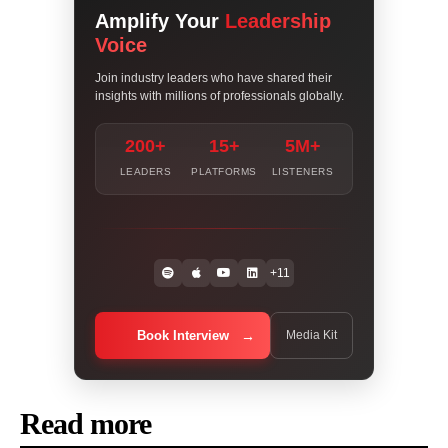
Amplify Your
Leadership
Voice
Join industry leaders who have shared their
insights with millions of professionals globally.
200+
15+
5M+
LEADERS
PLATFORMS
LISTENERS
+11
Book Interview
Media Kit
Read more