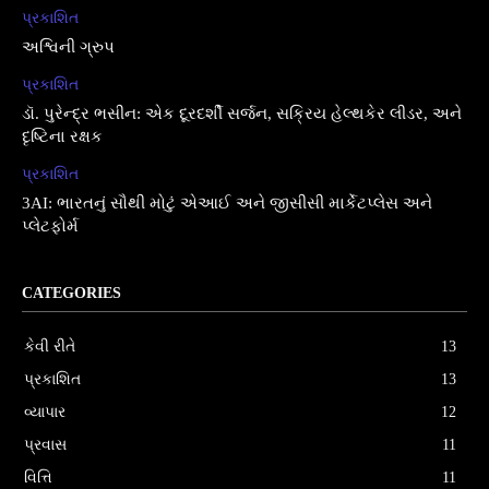
પ્રકાશિત
અશ્વિની ગ્રુપ
પ્રકાશિત
ડૉ. પુરેન્દ્ર ભસીન: એક દૂરદર્શી સર્જન, સક્રિય હેલ્થકેર લીડર, અને
દૃષ્ટિના રક્ષક
પ્રકાશિત
3AI: ભારતનું સૌથી મોટું એઆઈ અને જીસીસી માર્કેટપ્લેસ અને
પ્લેટફોર્મ
CATEGORIES
કેવી રીતે
13
પ્રકાશિત
13
વ્યાપાર
12
પ્રવાસ
11
વિત્તિ
11