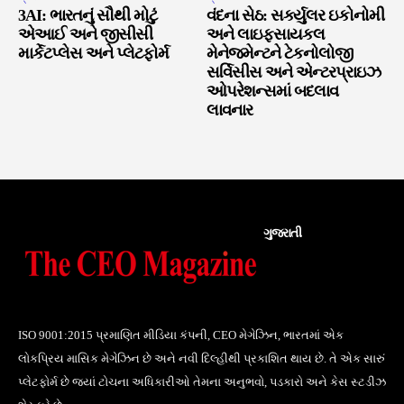
3AI: ભારતનું સૌથી મોટું
વંદના સેઠ: સર્ક્યુલર ઇકોનોમી
એઆઈ અને જીસીસી
અને લાઇફસાયકલ
માર્કેટપ્લેસ અને પ્લેટફોર્મ
મેનેજમેન્ટને ટેકનોલોજી
સર્વિસીસ અને એન્ટરપ્રાઇઝ
ઓપરેશન્સમાં બદલાવ
લાવનાર
ગુજરાતી
ISO 9001:2015 પ્રમાણિત મીડિયા કંપની, CEO મેગેઝિન, ભારતમાં એક
લોકપ્રિય માસિક મેગેઝિન છે અને નવી દિલ્હીથી પ્રકાશિત થાય છે. તે એક સારું
પ્લેટફોર્મ છે જ્યાં ટોચના અધિકારીઓ તેમના અનુભવો, પડકારો અને કેસ સ્ટડીઝ