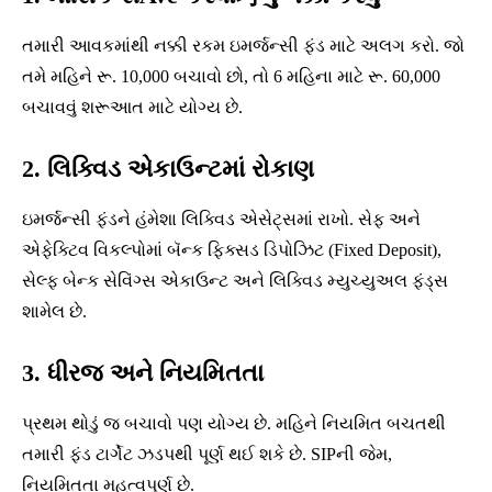
તમારી આવકમાંથી નક્કી રકમ ઇમર્જન્સી ફંડ માટે અલગ કરો. જો
તમે મહિને રૂ. 10,000 બચાવો છો, તો 6 મહિના માટે રૂ. 60,000
બચાવવું શરૂઆત માટે યોગ્ય છે.
2. લિક્વિડ એકાઉન્ટમાં રોકાણ
ઇમર્જન્સી ફંડને હંમેશા લિક્વિડ એસેટ્સમાં રાખો. સેફ અને
એફેક્ટિવ વિકલ્પોમાં બૅન્ક ફિક્સડ ડિપોઝિટ (Fixed Deposit),
સેલ્ફ બેન્ક સેવિંગ્સ એકાઉન્ટ અને લિક્વિડ મ્યુચ્યુઅલ ફંડ્સ
શામેલ છે.
3. ધીરજ અને નિયમિતતા
પ્રથમ થોડું જ બચાવો પણ યોગ્ય છે. મહિને નિયમિત બચતથી
તમારી ફંડ ટાર્ગેટ ઝડપથી પૂર્ણ થઈ શકે છે. SIPની જેમ,
નિયમિતતા મહત્વપૂર્ણ છે.