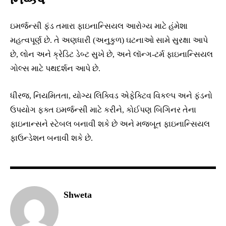
ઇમર્જન્સી ફંડ તમારા ફાઇનાન્સિયલ આરોગ્ય માટે હંમેશા
મહત્વપૂર્ણ છે. તે અણધારી (અનુકુળ) ઘટનાઓ સામે સુરક્ષા આપે
છે, લોન અને ક્રેડિટ ડેબ્ટ સુખે છે, અને લૉન્ગ-ટર્મ ફાઇનાન્સિયલ
ગોલ્સ માટે પથદર્શન આપે છે.
ધીરજ, નિયમિતતા, યોગ્ય લિક્વિડ એફેક્ટિવ વિકલ્પ અને ફંડનો
ઉપયોગ ફક્ત ઇમર્જન્સી માટે કરીને, કોઈપણ બિગિનર તેના
ફાઇનાન્સને સ્ટેબલ બનાવી શકે છે અને મજબૂત ફાઇનાન્સિયલ
ફાઉન્ડેશન બનાવી શકે છે.
Shweta