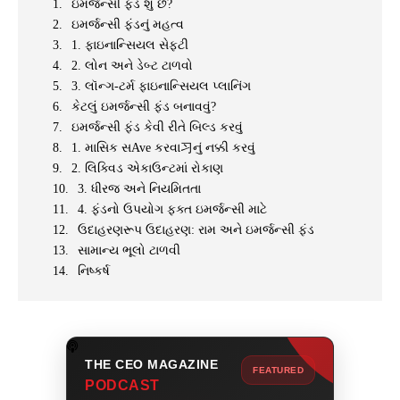
ઇમર્જન્સી ફંડ શું છે?
ઇમર્જન્સી ફંડનું મહત્વ
1. ફાઇનાન્સિયલ સેફ્ટી
2. લોન અને ડેબ્ટ ટાળવો
3. લૉન્ગ-ટર્મ ફાઇનાન્સિયલ પ્લાનિંગ
કેટલું ઇમર્જન્સી ફંડ બનાવવું?
ઇમર્જન્સી ફંડ કેવી રીતે બિલ્ડ કરવું
1. માસિક સAve કરવા习નું નક્કી કરવું
2. લિક્વિડ એકાઉન્ટમાં રોકાણ
3. ધીરજ અને નિયમિતતા
4. ફંડનો ઉપયોગ ફક્ત ઇમર્જન્સી માટે
ઉદાહરણરૂપ ઉદાહરણ: રામ અને ઇમર્જન્સી ફંડ
સામાન્ય ભૂલો ટાળવી
નિષ્કર્ષ
THE CEO MAGAZINE
FEATURED
PODCAST