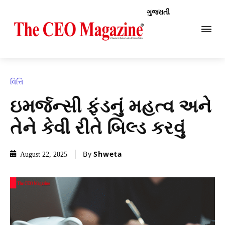
ગુજરાતી
વિત્તિ
ઇમર્જન્સી ફંડનું મહત્વ અને
તેને કેવી રીતે બિલ્ડ કરવું
By
Shweta
August 22, 2025