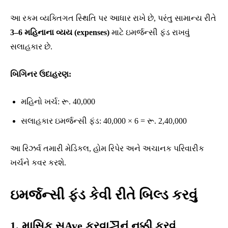
આ રકમ વ્યક્તિગત સ્થિતિ પર આધાર રાખે છે, પરંતુ સામાન્ય રીતે
3–6 મહિનાના વ્યય (expenses)
માટે ઇમર્જન્સી ફંડ રાખવું
સલાહકાર છે.
બિગિનર ઉદાહરણ:
મહિનો ખર્ચ: રૂ. 40,000
સલાહકાર ઇમર્જન્સી ફંડ: 40,000 × 6 = રૂ. 2,40,000
આ રિઝર્વ તમારી મેડિકલ, હોમ રિપેર અને અચાનક પરિવારીક
ખર્ચને કવર કરશે.
ઇમર્જન્સી ફંડ કેવી રીતે બિલ્ડ કરવું
1. માસિક સAve કરવા习નું નક્કી કરવું