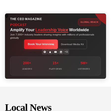
THE CEO MAGAZINE
GLOBAL REACH
PODCAST
Amplify Your
Leadership Voice
Worldwide
Join 7,000+ industry leaders sharing insights with millions of professionals
globally
Book Your Interview
Download Media Kit
+11
200+
15+
5M+
LEADERS
PLATFORMS
LISTENERS
Local News